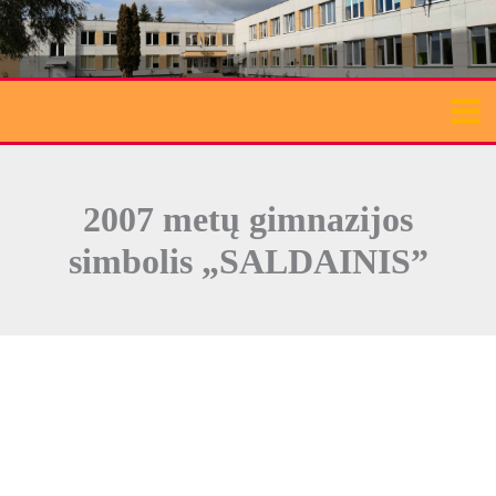
Pereiti
prie
turinio
2007 metų gimnazijos
simbolis „SALDAINIS”