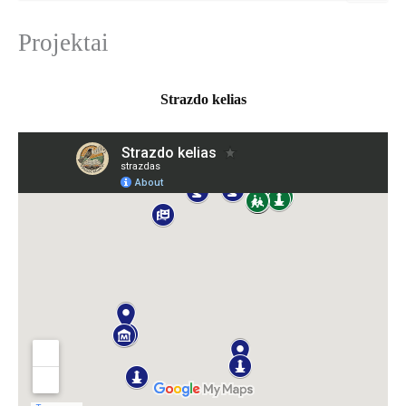
e
š
Projektai
k
o
t
i
Strazdo kelias
: