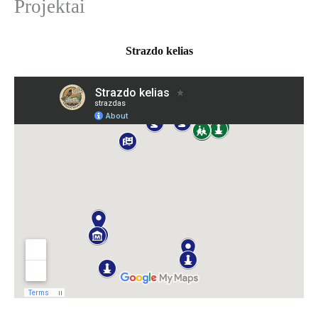
Projektai
k
o
t
i
Strazdo kelias
: