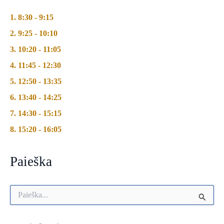
1. 8:30 - 9:15
2. 9:25 - 10:10
3. 10:20 - 11:05
4. 11:45 - 12:30
5. 12:50 - 13:35
6. 13:40 - 14:25
7. 14:30 - 15:15
8. 15:20 - 16:05
Paieška
I
e
š