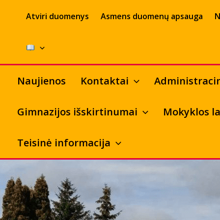
Pereiti
Atviri duomenys
Asmens duomenų apsauga
N
prie
turinio
Naujienos
Kontaktai
Administraci
Gimnazijos išskirtinumai
Mokyklos la
Teisinė informacija