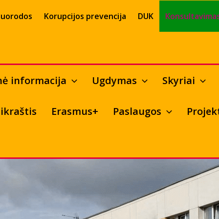
uorodos
Korupcijos prevencija
DUK
Konsultavimas
nė informacija
Ugdymas
Skyriai
ikraštis
Erasmus+
Paslaugos
Projek