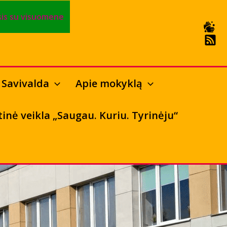
is su visuomene
Savivalda
Apie mokyklą
tinė veikla „Saugau. Kuriu. Tyrinėju“