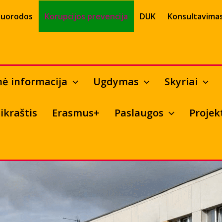
uorodos
Korupcijos prevencija
DUK
Konsultavimas
nė informacija
Ugdymas
Skyriai
ikraštis
Erasmus+
Paslaugos
Projek