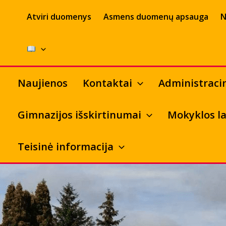
Pereiti
Atviri duomenys
Asmens duomenų apsauga
N
prie
turinio
Naujienos
Kontaktai
Administraci
Gimnazijos išskirtinumai
Mokyklos la
Teisinė informacija