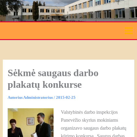
Pereiti
prie
turinio
Sėkmė saugaus darbo
plakatų konkurse
Autorius
Administratorius
/
2015-02-25
Valstybinės darbo inspekcijos
Panevėžio skyrius mokiniams
organizavo saugaus darbo plakatų
kūrimo konkursą „Saugus darbas