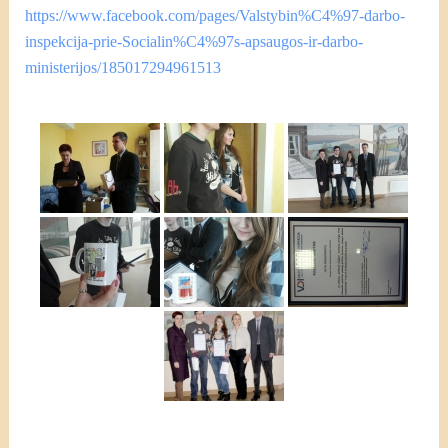
https://www.facebook.com/pages/Valstybin%C4%97-darbo-
inspekcija-prie-Socialin%C4%97s-apsaugos-ir-darbo-
ministerijos/185017294961513