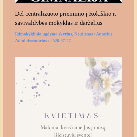
Dėl centralizuoto priėmimo į Rokiškio r.
savivaldybės mokyklas ir darželius
Ikimokyklinio ugdymo skyrius
,
Naujienos
/ Autorius
Administratorius
/
2026-07-27