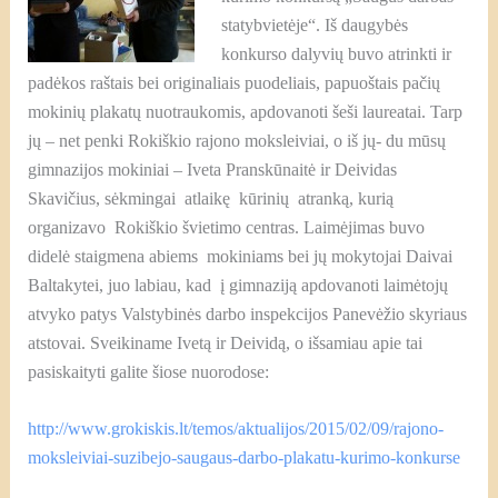
statybvietėje“. Iš daugybės
konkurso dalyvių buvo atrinkti ir
padėkos raštais bei originaliais puodeliais, papuoštais pačių
mokinių plakatų nuotraukomis, apdovanoti šeši laureatai.
Tarp
jų – net penki Rokiškio rajono moksleiviai, o iš jų- du mūsų
gimnazijos mokiniai – Iveta Pranskūnaitė ir Deividas
Skavičius, sėkmingai atlaikę kūrinių atranką, kurią
organizavo Rokiškio švietimo centras. Laimėjimas buvo
didelė staigmena abiems mokiniams bei jų mokytojai Daivai
Baltakytei, juo labiau, kad į gimnaziją apdovanoti laimėtojų
atvyko patys Valstybinės darbo inspekcijos Panevėžio skyriaus
atstovai. Sveikiname Ivetą ir Deividą, o išsamiau apie tai
pasiskaityti galite šiose nuorodose:
http://www.grokiskis.lt/temos/aktualijos/2015/02/09/rajono-
moksleiviai-suzibejo-saugaus-darbo-plakatu-kurimo-konkurse