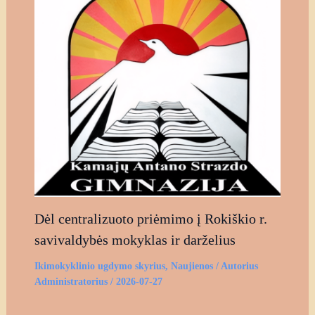
Dėl centralizuoto priėmimo į Rokiškio r.
savivaldybės mokyklas ir darželius
Ikimokyklinio ugdymo skyrius
,
Naujienos
/ Autorius
Administratorius
/
2026-07-27