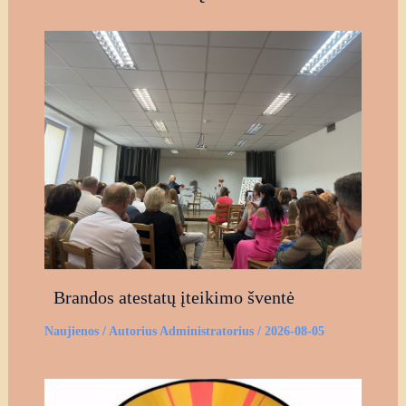
Brandos atestatų įteikimo šventė
Naujienos
/ Autorius
Administratorius
/
2026-08-05