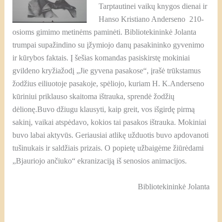
Tarptautinei vaikų knygos dienai ir
Hanso Kristiano Anderseno 210-
osioms gimimo metinėms paminėti.
Bibliotekininkė Jolanta
trumpai supažindino su įžymiojo danų pasakininko gyvenimo
ir kūrybos faktais. Į šešias komandas pasiskirstę mokiniai
gvildeno kryžiažodį „Jie gyvena pasakose“, įrašė trūkstamus
žodžius eiliuotoje pasakoje, spėliojo, kuriam H. K.Anderseno
kūriniui priklauso skaitoma ištrauka, sprendė žodžių
dėlionę.Buvo džiugu klausyti, kaip greit, vos išgirdę pirmą
sakinį, vaikai atspėdavo, kokios tai pasakos ištrauka. Mokiniai
buvo labai aktyvūs. Geriausiai atlikę užduotis buvo apdovanoti
tušinukais ir saldžiais prizais. O popietę užbaigėme žiūrėdami
„Bjauriojo ančiuko“ ekranizaciją iš senosios animacijos.
Bibliotekininkė Jolanta