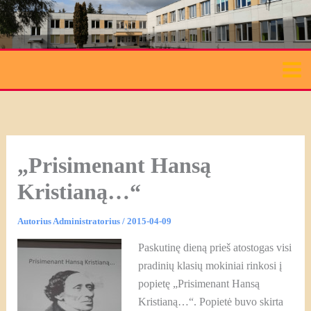
Pereiti
prie
turinio
„Prisimenant Hansą
Kristianą…“
Autorius
Administratorius
/
2015-04-09
Paskutinę dieną prieš atostogas visi
pradinių klasių mokiniai rinkosi į
popietę „Prisimenant Hansą
Kristianą…“. Popietė buvo skirta