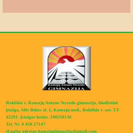
Rokiškio r. Kamajų Antano Strazdo gimnazija, biudžetinė
įstaiga, Alės Rūtos al. 1, Kamajų mstl., Rokiškio r. sav. LT-
42291. Įstaigos kodas. 190250136
Tel. Nr. 0 458 27147
el.pašto adresas kamajugimnazija@gmail.com