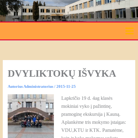
Pereiti
prie
turinio
DVYLIKTOKŲ IŠVYKA
Autorius
Administratorius
/
2015-11-25
Lapkričio 19 d. 4ag klasės
mokiniai vyko į pažintinę,
pramoginę ekskursija į Kauną.
Aplankėme tris mokymo įstaigas:
VDU,KTU ir KTK. Pamatėme,