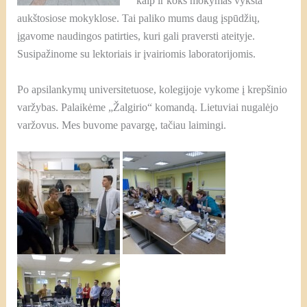
kaip ir koks mokymas vyksta
aukštosiose mokyklose. Tai paliko mums daug įspūdžių,
įgavome naudingos patirties, kuri gali praversti ateityje.
Susipažinome su lektoriais ir įvairiomis laboratorijomis.
Po apsilankymų universitetuose, kolegijoje vykome į krepšinio
varžybas. Palaikėme „Žalgirio“ komandą. Lietuviai nugalėjo
varžovus. Mes buvome pavargę, tačiau laimingi.