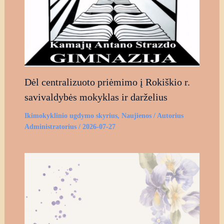
Dėl centralizuoto priėmimo į Rokiškio r.
savivaldybės mokyklas ir darželius
Ikimokyklinio ugdymo skyrius
,
Naujienos
/ Autorius
Administratorius
/
2026-07-27