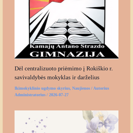
Dėl centralizuoto priėmimo į Rokiškio r.
savivaldybės mokyklas ir darželius
Ikimokyklinio ugdymo skyrius
,
Naujienos
/ Autorius
Administratorius
/
2026-07-27