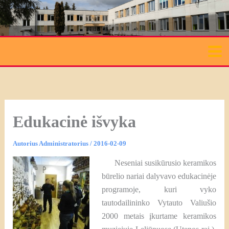
Pereiti
prie
turinio
Edukacinė išvyka
Autorius
Administratorius
/
2016-02-09
Neseniai susikūrusio keramikos
būrelio nariai dalyvavo edukacinėje
programoje, kuri vyko
tautodailininko Vytauto Valiušio
2000 metais įkurtame keramikos