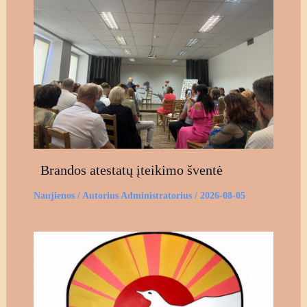
Brandos atestatų įteikimo šventė
Naujienos
/ Autorius
Administratorius
/
2026-08-05