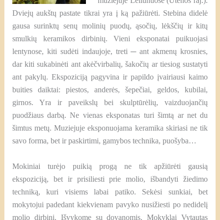
muziejuje Leliūnuose (Utenos raj.).
Dviejų aukštų pastate tikrai yra į ką pažiūrėti. Stebina didelė
gausa surinktų senų molinių puodų, ąsočių, lėkščių ir kitų
smulkių keramikos dirbinių. Vieni eksponatai puikuojasi
lentynose, kiti sudėti indaujoje, treti
─
ant akmenų krosnies,
dar kiti sukabinėti ant akėčvirbalių, šakočių ar tiesiog sustatyti
ant pakylų. Ekspoziciją pagyvina ir papildo įvairiausi kaimo
buities daiktai: piestos, anderės, šepečiai, geldos, kubilai,
girnos. Yra ir paveikslų bei skulptūrėlių, vaizduojančių
puodžiaus darbą. Ne vienas eksponatas turi šimtą ar net du
šimtus metų. Muziejuje eksponuojama keramika skiriasi ne tik
savo forma, bet ir paskirtimi, gamybos technika, puošyba…
Mokiniai turėjo puikią progą ne tik apžiūrėti gausią
ekspoziciją, bet ir prisiliesti prie molio, išbandyti žiedimo
techniką, kuri visiems labai patiko. Sekėsi sunkiai, bet
mokytojui padedant kiekvienam pavyko nusižiesti po nedidelį
molio dirbinį. Išvykome su dovanomis. Mokyklai Vytautas