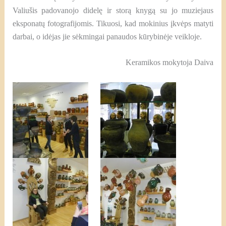
Valiušis padovanojo didelę ir storą knygą su jo muziejaus
eksponatų fotografijomis. Tikuosi, kad mokinius įkvėps matyti
darbai, o idėjas jie sėkmingai panaudos kūrybinėje veikloje.
Keramikos mokytoja Daiva