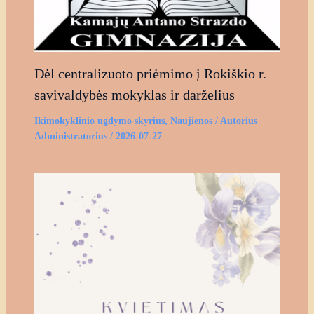
Dėl centralizuoto priėmimo į Rokiškio r.
savivaldybės mokyklas ir darželius
Ikimokyklinio ugdymo skyrius
,
Naujienos
/ Autorius
Administratorius
/
2026-07-27