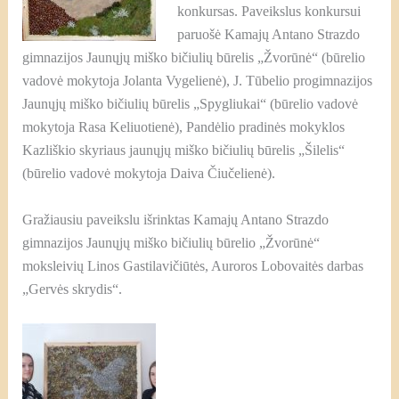
konkursas. Paveikslus konkursui
paruošė Kamajų Antano Strazdo
gimnazijos Jaunųjų miško bičiulių būrelis „Žvorūnė“ (būrelio
vadovė mokytoja Jolanta Vygelienė), J. Tūbelio progimnazijos
Jaunųjų miško bičiulių būrelis „Spygliukai“ (būrelio vadovė
mokytoja Rasa Keliuotienė), Pandėlio pradinės mokyklos
Kazliškio skyriaus jaunųjų miško bičiulių būrelis „Šilelis“
(būrelio vadovė mokytoja Daiva Čiučelienė).
Gražiausiu paveikslu išrinktas Kamajų Antano Strazdo
gimnazijos Jaunųjų miško bičiulių būrelio „Žvorūnė“
moksleivių Linos Gastilavičiūtės, Auroros Lobovaitės darbas
„Gervės skrydis“.