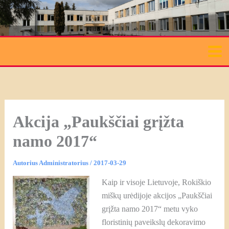
Pereiti
prie
turinio
Akcija „Paukščiai grįžta
namo 2017“
Autorius
Administratorius
/
2017-03-29
Kaip ir visoje Lietuvoje, Rokiškio
miškų urėdijoje akcijos „Paukščiai
grįžta namo 2017“ metu vyko
floristinių paveikslų dekoravimo