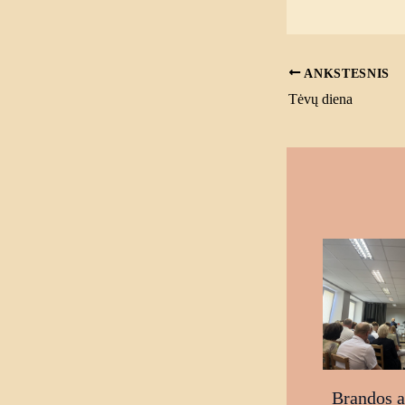
ANKSTESNIS
Tėvų diena
Brandos at