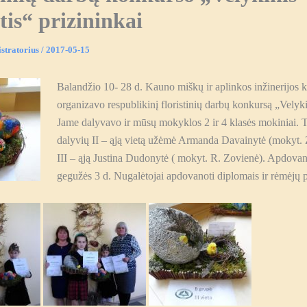
is“ prizininkai
stratorius
/
2017-05-15
Balandžio 10- 28 d. Kauno miškų ir aplinkos inžinerijos k
organizavo respublikinį floristinių darbų konkursą „Velyki
Jame dalyvavo ir mūsų mokyklos 2 ir 4 klasės mokiniai.
T
dalyvių II – ąją vietą užėmė Armanda Davainytė (mokyt. Z
III – ąją Justina Dudonytė ( mokyt. R. Zovienė). Apdova
gegužės 3 d. Nugalėtojai apdovanoti diplomais ir rėmėjų p