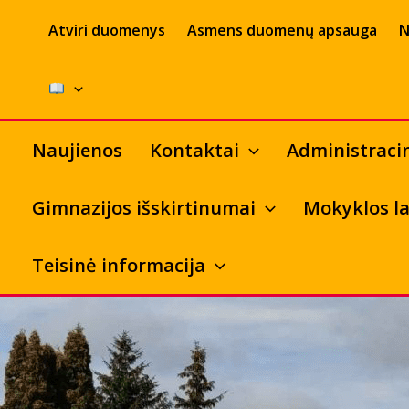
Pereiti
Atviri duomenys
Asmens duomenų apsauga
N
prie
turinio
Naujienos
Kontaktai
Administraci
Gimnazijos išskirtinumai
Mokyklos la
Teisinė informacija