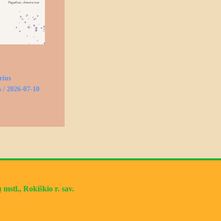
rius
s
/
2026-07-10
mstl., Rokiškio r. sav.