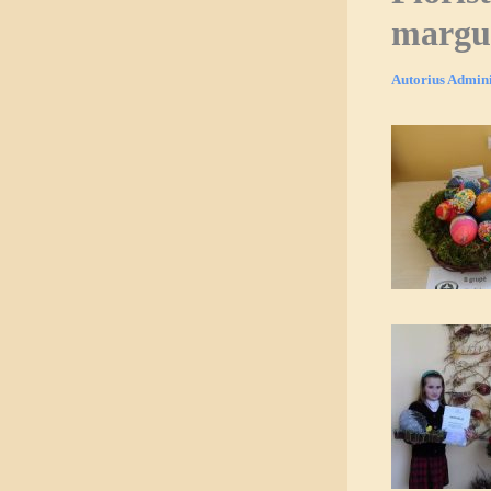
margut
Autorius
Admini