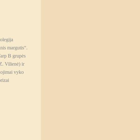
olegija
nis margutis“.
arp B grupės
. Vilienė) ir
nojimai vyko
rizai