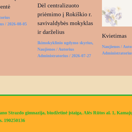
Dėl centralizuoto
ventė
priėmimo į Rokiškio r.
torius
savivaldybės mokyklas
ius
/
2026-08-05
ir darželius
Kvietimas
Ikimokyklinio ugdymo skyrius
,
Naujienos
/ Auto
Naujienos
/ Autorius
Administratoriu
Administratorius
/
2026-07-27
o Strazdo gimnazija, biudžetinė įstaiga, Alės Rūtos al. 1, Kamajų 
s. 190250136