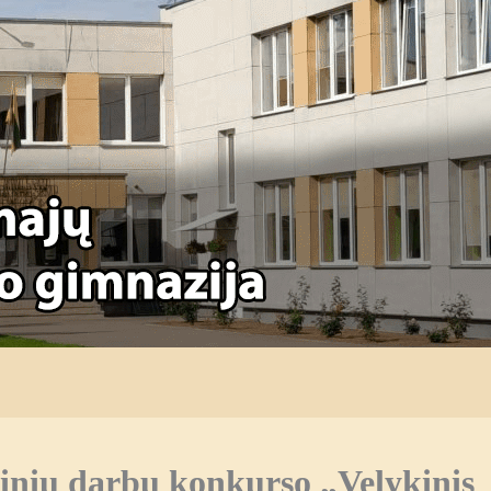
tinių darbų konkurso „Velykinis