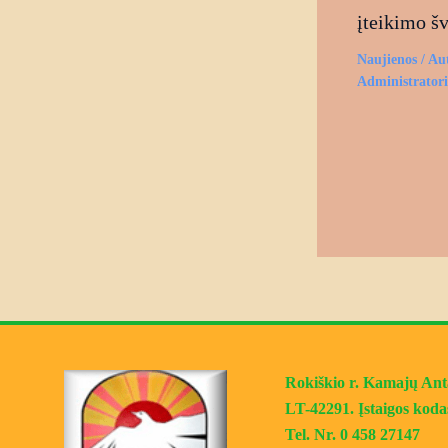
įteikimo š
Naujienos
/ Au
Administrator
Rokiškio r. Kamajų Antan
LT-42291. Įstaigos koda
Tel. Nr. 0 458 27147