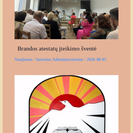
Brandos atestatų įteikimo šventė
Naujienos
/ Autorius
Administratorius
/
2026-08-05