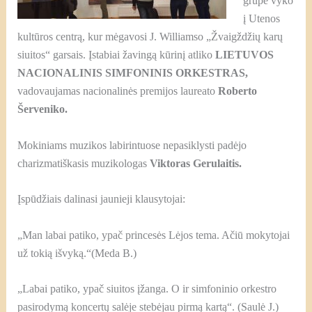
grupė vyko
į Utenos
kultūros centrą, kur mėgavosi J. Williamso „Žvaigždžių karų
siuitos“ garsais. Įstabiai žavingą kūrinį atliko
LIETUVOS
NACIONALINIS SIMFONINIS ORKESTRAS
,
vadovaujamas nacionalinės premijos laureato
Roberto
Šerveniko.
Mokiniams muzikos labirintuose nepasiklysti padėjo
charizmatiškasis muzikologas
Viktoras Gerulaitis.
Įspūdžiais dalinasi jaunieji klausytojai:
„Man labai patiko, ypač princesės Lėjos tema. Ačiū mokytojai
už tokią išvyką.“(Meda B.)
„Labai patiko, ypač siuitos įžanga. O ir simfoninio orkestro
pasirodymą koncertų salėje stebėjau pirmą kartą“. (Saulė J.)