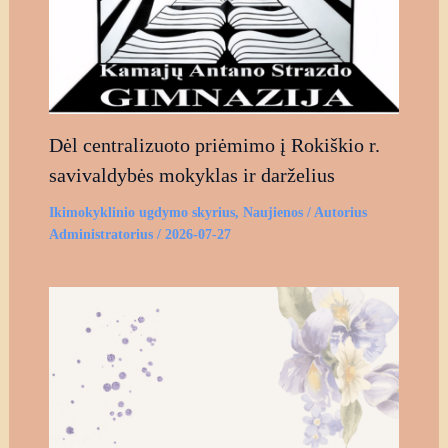
Dėl centralizuoto priėmimo į Rokiškio r.
savivaldybės mokyklas ir darželius
Ikimokyklinio ugdymo skyrius
,
Naujienos
/ Autorius
Administratorius
/
2026-07-27