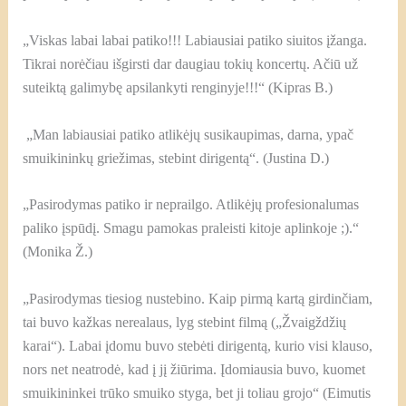
„Viskas labai labai patiko!!! Labiausiai patiko siuitos įžanga.
Tikrai norėčiau išgirsti dar daugiau tokių koncertų. Ačiū už
suteiktą galimybę apsilankyti renginyje!!!“ (Kipras B.)
„Man labiausiai patiko atlikėjų susikaupimas, darna, ypač
smuikininkų griežimas, stebint dirigentą“. (Justina D.)
„Pasirodymas patiko ir neprailgo. Atlikėjų profesionalumas
paliko įspūdį. Smagu pamokas praleisti kitoje aplinkoje ;).“
(Monika Ž.)
„Pasirodymas tiesiog nustebino. Kaip pirmą kartą girdinčiam,
tai buvo kažkas nerealaus, lyg stebint filmą („Žvaigždžių
karai“). Labai įdomu buvo stebėti dirigentą, kurio visi klauso,
nors net neatrodė, kad į jį žiūrima. Įdomiausia buvo, kuomet
smuikininkei trūko smuiko styga, bet ji toliau grojo“ (Eimutis