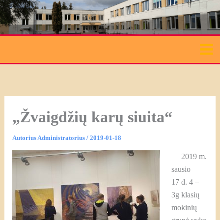
Pereiti
prie
turinio
„Žvaigdžių karų siuita“
Autorius
Administratorius
/
2019-01-18
2019 m.
sausio
17 d. 4 –
3g klasių
mokinių