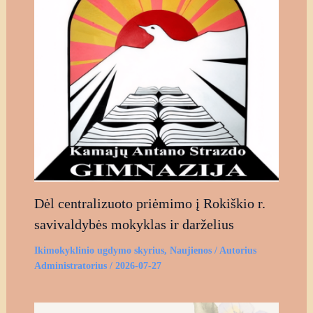
Dėl centralizuoto priėmimo į Rokiškio r.
savivaldybės mokyklas ir darželius
Ikimokyklinio ugdymo skyrius
,
Naujienos
/ Autorius
Administratorius
/
2026-07-27