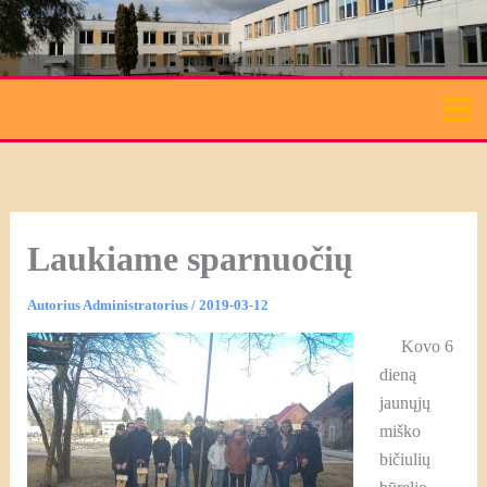
Pereiti
prie
turinio
Laukiame sparnuočių
Autorius
Administratorius
/
2019-03-12
Kovo 6
dieną
jaunųjų
miško
bičiulių