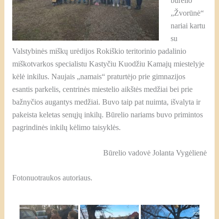
būrelio
„Žvorūnė“
nariai kartu
su
Valstybinės miškų urėdijos Rokiškio teritorinio padalinio
miškotvarkos specialistu Kastyčiu Kuodžiu Kamajų miestelyje
kėlė inkilus.
Naujais „namais“ praturtėjo prie gimnazijos
esantis parkelis, centrinės miestelio aikštės medžiai bei prie
bažnyčios augantys medžiai. Buvo taip pat nuimta, išvalyta ir
pakeista keletas senųjų inkilų. Būrelio nariams buvo primintos
pagrindinės inkilų kėlimo taisyklės.
Būrelio vadovė Jolanta Vygėlienė
Fotonuotraukos autoriaus.