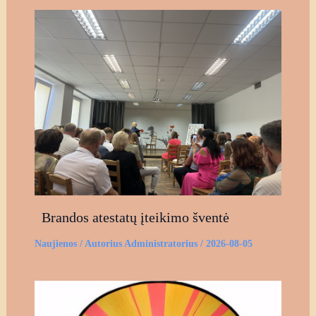
Brandos atestatų įteikimo šventė
Naujienos
/ Autorius
Administratorius
/
2026-08-05