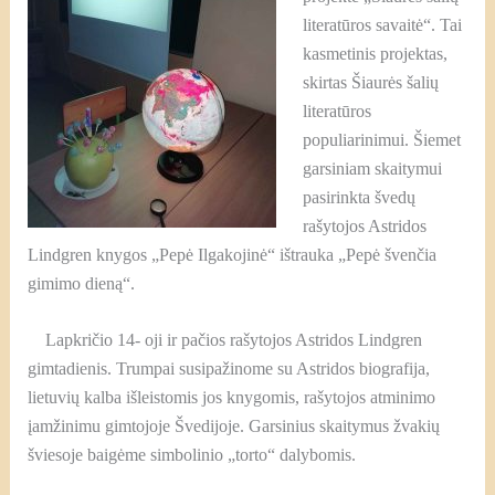
literatūros savaitė“. Tai
kasmetinis projektas,
skirtas Šiaurės šalių
literatūros
populiarinimui. Šiemet
garsiniam skaitymui
pasirinkta švedų
rašytojos Astridos
Lindgren knygos „Pepė Ilgakojinė“ ištrauka „Pepė švenčia
gimimo dieną“.
Lapkričio 14- oji ir pačios rašytojos Astridos Lindgren
gimtadienis. Trumpai susipažinome su Astridos biografija,
lietuvių kalba išleistomis jos knygomis, rašytojos atminimo
įamžinimu gimtojoje Švedijoje. Garsinius skaitymus žvakių
šviesoje baigėme simbolinio „torto“ dalybomis.