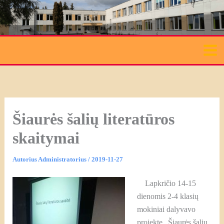
Pereiti
prie
turinio
Šiaurės šalių literatūros
skaitymai
Autorius
Administratorius
/
2019-11-27
Lapkričio 14-15
dienomis 2-4 klasių
mokiniai dalyvavo
projekte „Šiaurės šalių