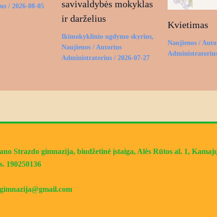
savivaldybės mokyklas
ius
/
2026-08-05
ir darželius
Kvietimas
Ikimokyklinio ugdymo skyrius
,
Naujienos
/ Auto
Naujienos
/ Autorius
Administratoriu
Administratorius
/
2026-07-27
o Strazdo gimnazija, biudžetinė įstaiga, Alės Rūtos al. 1, Kamajų 
s. 190250136
jugimnazija@gmail.com