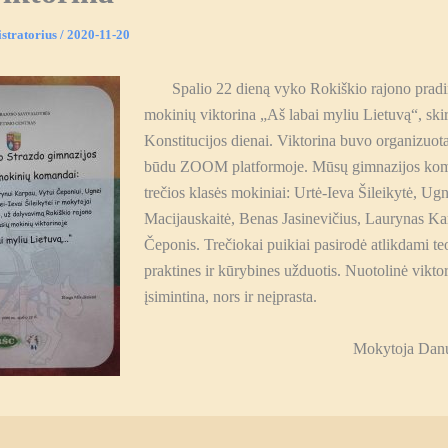
stratorius
/
2020-11-20
Spalio 22 dieną vyko Rokiškio rajono pradin
mokinių viktorina „Aš labai myliu Lietuvą“, skir
Konstitucijos dienai. Viktorina buvo organizuot
būdu ZOOM platformoje. Mūsų gimnazijos kom
trečios klasės mokiniai: Urtė-Ieva Šileikytė, Ug
Macijauskaitė, Benas Jasinevičius, Laurynas Ka
Čeponis. Trečiokai puikiai pasirodė atlikdami te
praktines ir kūrybines užduotis. Nuotolinė vikto
įsimintina, nors ir neįprasta.
Mokytoja Dan