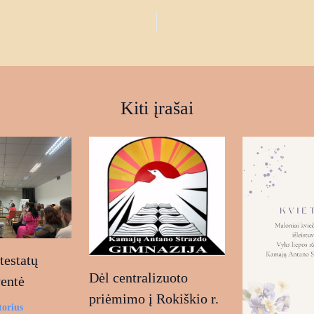
Kiti įrašai
estatų
Dėl centralizuoto
ventė
priėmimo į Rokiškio r.
torius