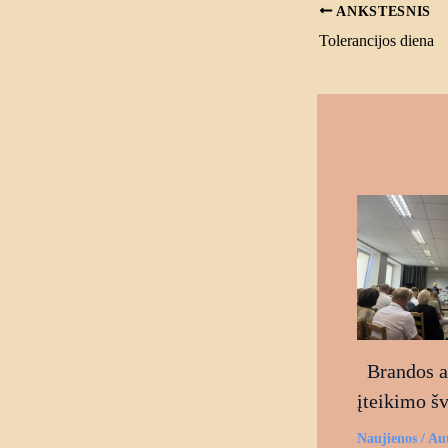
ANKSTESNIS
Tolerancijos diena
Brandos at
įteikimo š
Naujienos
/ Au