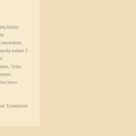
ių klasių
ta
a nuotoliniu
andą sudarė 5
nė
rpau, Vytas
orines,
rina buvo
utė Tymukienė