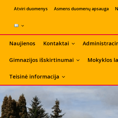
Pereiti
Atviri duomenys
Asmens duomenų apsauga
N
prie
turinio
Naujienos
Kontaktai
Administraci
Gimnazijos išskirtinumai
Mokyklos la
Teisinė informacija