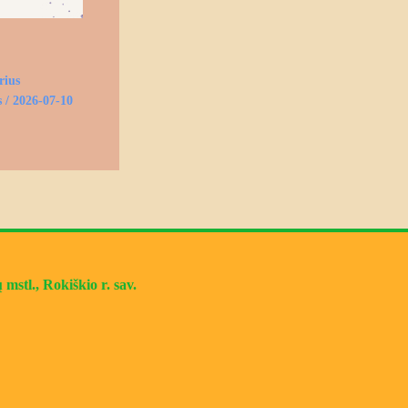
rius
s
/
2026-07-10
mstl., Rokiškio r. sav.