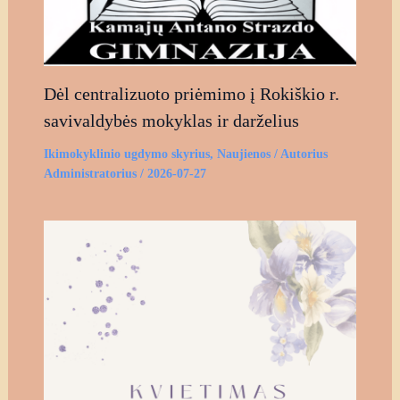
Dėl centralizuoto priėmimo į Rokiškio r.
savivaldybės mokyklas ir darželius
Ikimokyklinio ugdymo skyrius
,
Naujienos
/ Autorius
Administratorius
/
2026-07-27