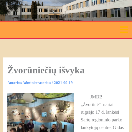
Pereiti
prie
turinio
Žvorūniečių išvyka
Autorius
Administratorius
/
2021-09-19
JMBB
„Žvorūnė“ nariai
rugsėjo 17 d. lankėsi
Sartų regioninio parko
lankytojų centre. Gidas