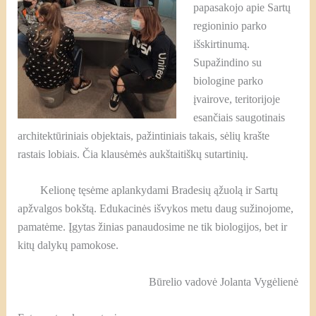
papasakojo apie Sartų
regioninio parko
išskirtinumą.
Supažindino su
biologine parko
įvairove, teritorijoje
esančiais saugotinais
architektūriniais objektais, pažintiniais takais, sėlių krašte
rastais lobiais. Čia klausėmės aukštaitiškų sutartinių.
Kelionę tęsėme aplankydami Bradesių ąžuolą ir Sartų
apžvalgos bokštą. Edukacinės išvykos metu daug sužinojome,
pamatėme. Įgytas žinias panaudosime ne tik biologijos, bet ir
kitų dalykų pamokose.
Būrelio vadovė Jolanta Vygėlienė