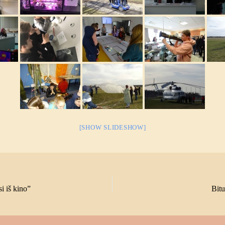
[SHOW SLIDESHOW]
i iš kino”
Bitu