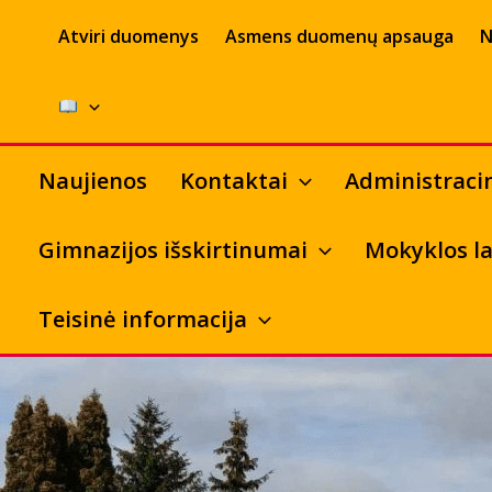
Pereiti
Atviri duomenys
Asmens duomenų apsauga
N
prie
turinio
Naujienos
Kontaktai
Administraci
Gimnazijos išskirtinumai
Mokyklos la
Teisinė informacija