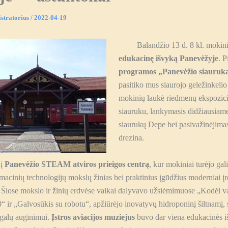
stratorius
/
2022-04-19
Balandžio 13 d. 8 kl. mokinia
edukacinę išvyką
Panevėžyje
. P
programos „Panevėžio siauruk
pasitiko mus siaurojo geležinkelio 
mokinių laukė riedmenų ekspozici
siauruku, lankymasis didžiausiam
siaurukų Depe bei pasivažinėjima
drezina.
 į
Panevėžio STEAM atviros prieigos centrą
, kur mokiniai turėjo gal
ormacinių technologijų mokslų žinias bei praktinius įgūdžius moderniai į
e. Šiose mokslo ir žinių erdvėse vaikai dalyvavo užsiėmimuose „Kodėl 
0“ ir „Galvosūkis su robotu“, apžiūrėjo inovatyvų hidroponinį šiltnamį, 
galų auginimui.
Įstros aviacijos muziejus
buvo dar viena edukacinės iš