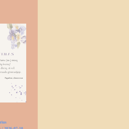
rius
s
/
2026-07-10