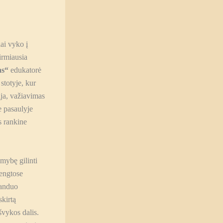
i vyko į
irmiausia
as“
edukatorė
stotyje, kur
ja, važiavimas
e pasaulyje
s rankine
imybę gilinti
rengtose
vanduo
skirtą
vykos dalis.