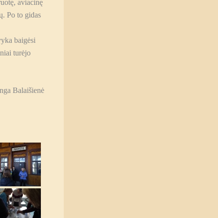
ruotę, aviacinę
ų. Po to gidas
švyka baigėsi
iai turėjo
nga Balaišienė