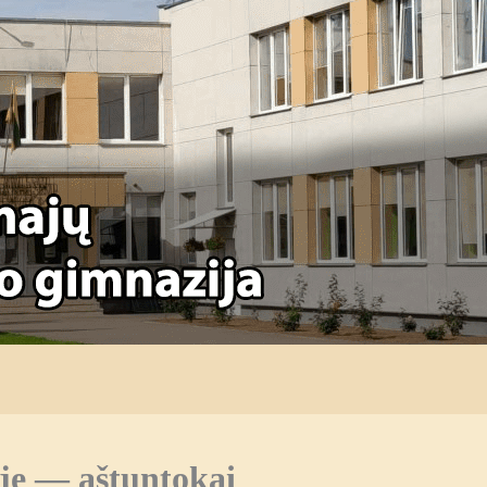
je — aštuntokai