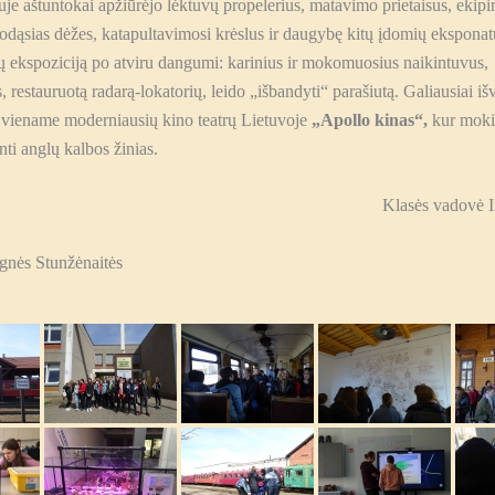
je aštuntokai apžiūrėjo lėktuvų propelerius, matavimo prietaisus, ekipi
uodąsias dėžes, katapultavimosi krėslus ir daugybę kitų įdomių eksponat
vų ekspoziciją po atviru dangumi: karinius ir mokomuosius naikintuvus,
, restauruotą radarą-lokatorių, leido „išbandyti“ parašiutą. Galiausiai i
a viename moderniausių kino teatrų Lietuvoje
„Apollo kinas“,
kur mokin
nti anglų kalbos žinias.
Klasės vadovė I
nės Stunžėnaitės