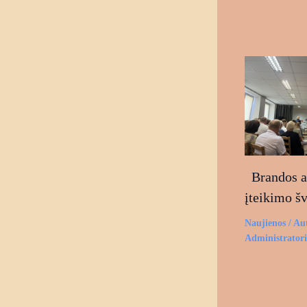
Brandos at
įteikimo š
Naujienos
/ Au
Administrator