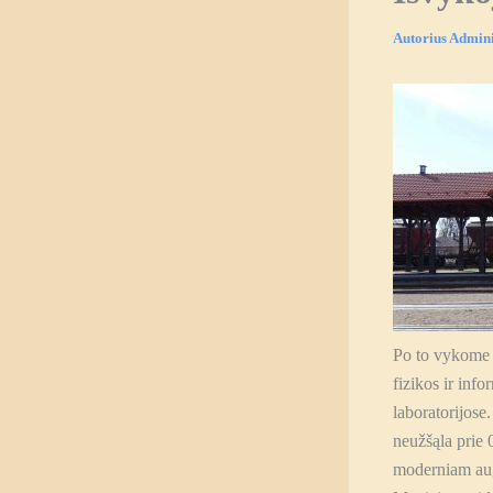
Autorius
Admini
Po to vykome
fizikos ir inf
laboratorijos
neužšąla prie 
moderniam au