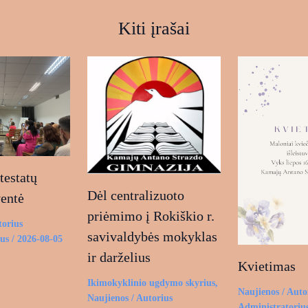
Kiti įrašai
estatų
Dėl centralizuoto
ventė
priėmimo į Rokiškio r.
torius
savivaldybės mokyklas
ius
/
2026-08-05
ir darželius
Kvietimas
Ikimokyklinio ugdymo skyrius
,
Naujienos
/ Auto
Naujienos
/ Autorius
Administratoriu