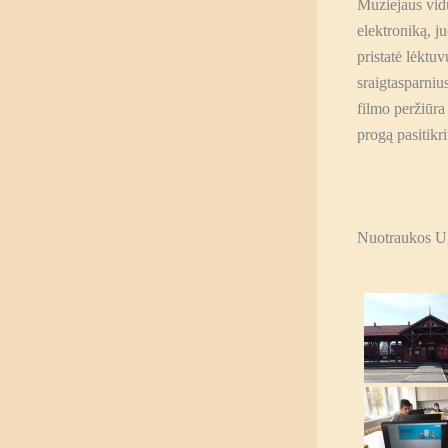
Muziejaus vidu
elektroniką, j
pristatė lėktu
sraigtasparnius
filmo peržiūr
progą pasitikri
Nuotraukos Ug