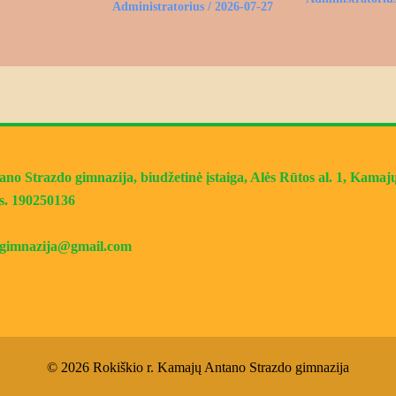
Administratorius
/
2026-07-27
o Strazdo gimnazija, biudžetinė įstaiga, Alės Rūtos al. 1, Kamajų 
s. 190250136
jugimnazija@gmail.com
© 2026 Rokiškio r. Kamajų Antano Strazdo gimnazija