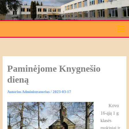
Pereiti
prie
turinio
Paminėjome Knygnešio
dieną
Autorius
Administratorius
/
2023-03-17
Kovo
16-ąją 1 g
klasės
mokiniai ir