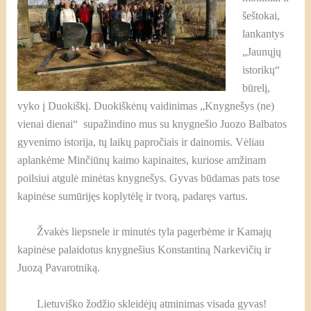
šeštokai,
lankantys
„Jaunųjų
istorikų“
būrelį,
vyko į Duokiškį. Duokiškėnų vaidinimas „Knygnešys (ne)
vienai dienai“ supažindino mus su knygnešio Juozo Balbatos
gyvenimo istorija, tų laikų papročiais ir dainomis. Vėliau
aplankėme Minčiūnų kaimo kapinaites, kuriose amžinam
poilsiui atgulė minėtas knygnešys. Gyvas būdamas pats tose
kapinėse sumūrijęs koplytėlę ir tvorą, padaręs vartus.
Žvakės liepsnele ir minutės tyla pagerbėme ir Kamajų
kapinėse palaidotus knygnešius Konstantiną Narkevičių ir
Juozą Pavarotniką.
Lietuviško žodžio skleidėjų atminimas visada gyvas!