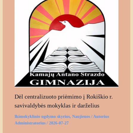
Dėl centralizuoto priėmimo į Rokiškio r.
savivaldybės mokyklas ir darželius
Ikimokyklinio ugdymo skyrius
,
Naujienos
/ Autorius
Administratorius
/
2026-07-27