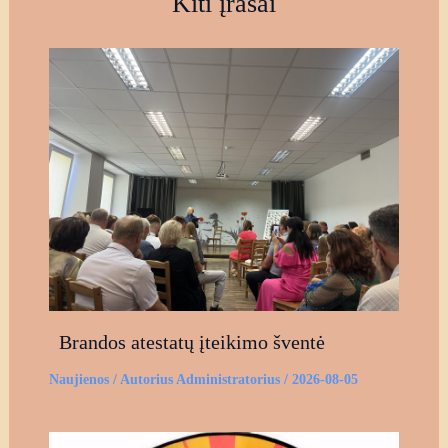
Kiti įrašai
Brandos atestatų įteikimo šventė
Naujienos
/ Autorius
Administratorius
/
2026-08-05