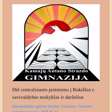
Dėl centralizuoto priėmimo į Rokiškio r.
savivaldybės mokyklas ir darželius
Ikimokyklinio ugdymo skyrius
,
Naujienos
/ Autorius
Administratorius
/
2026-07-27