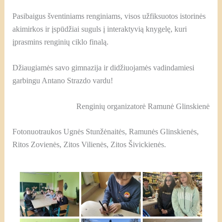
Pasibaigus šventiniams renginiams, visos užfiksuotos istorinės
akimirkos ir įspūdžiai suguls į interaktyvią knygelę, kuri
įprasmins renginių ciklo finalą.
Džiaugiamės savo gimnazija ir didžiuojamės vadindamiesi
garbingu Antano Strazdo vardu!
Renginių organizatorė Ramunė Glinskienė
Fotonuotraukos Ugnės Stunžėnaitės, Ramunės Glinskienės,
Ritos Zovienės, Zitos Vilienės, Zitos Šivickienės.