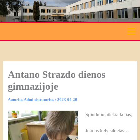
Pereiti
prie
turinio
Antano Strazdo dienos
gimnazijoje
Autorius
Administratorius
/
2023-04-20
Spinduliu atlekia kelias,
Juodas kely siluetas…