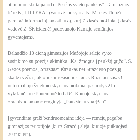
atminimui skirta paroda „Pėsčias svieto paukštis“. Gimnazijos
būrelis „LITTERA“ (vadovė mokytoja N. Markevičienė)
parengė informacinį lankstinuką, kurį 7 klasės mokiniai (klasės
vadovė Z. Šivickienė) padovanojo Kamajų seniūnijos
gyventojams.
Balandžio 18 dieną gimnazijos Mažojoje salėje vyko
susitikimo su poezija akimirka „Kai žmogus į paukštį grįžo“. S.
Gedos poemos „Strazdas“ ištraukas bei Strazdelio poeziją
skaitė svečias, aktorius ir režisierius Jonas Buziliauskas. O
neformaliojo švietimo skyriaus mokiniai pasirodys 21 d.
vyksiančiame Panemunėlio UDC Kamajų skyriaus
organizuojamame renginyje „Paukšteliu sugrįžau“.
Įgyvendinta graži bendruomeninė idėja — rėmėjų pagalba
gimnazijos teritorijoje įkurta Strazdų alėja, kurioje puikuojasi
20 inkilėlių.