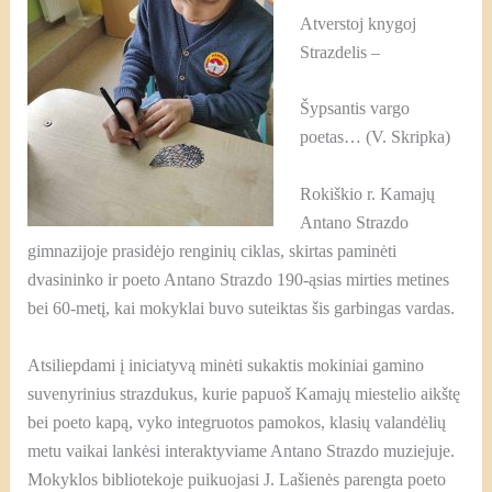
Atverstoj knygoj
Strazdelis –
Šypsantis vargo
poetas… (V. Skripka)
Rokiškio r. Kamajų
Antano Strazdo
gimnazijoje prasidėjo renginių ciklas, skirtas paminėti
dvasininko ir poeto Antano Strazdo 190-ąsias mirties metines
bei 60-metį, kai mokyklai buvo suteiktas šis garbingas vardas.
Atsiliepdami į iniciatyvą minėti sukaktis mokiniai gamino
suvenyrinius strazdukus, kurie papuoš Kamajų miestelio aikštę
bei poeto kapą, vyko integruotos pamokos, klasių valandėlių
metu vaikai lankėsi interaktyviame Antano Strazdo muziejuje.
Mokyklos bibliotekoje puikuojasi J. Lašienės parengta poeto