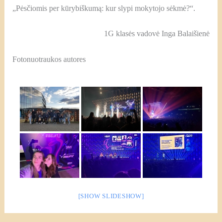
„Pėsčiomis per kūrybiškumą: kur slypi mokytojo sėkmė?“.
1G klasės vadovė Inga Balaišienė
Fotonuotraukos autores
[SHOW SLIDESHOW]