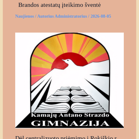
Brandos atestatų įteikimo šventė
Naujienos
/ Autorius
Administratorius
/
2026-08-05
Dėl centralizuoto priėmimo į Rokiškio r.