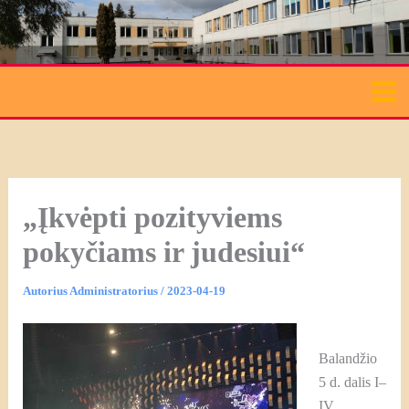
Pereiti
prie
turinio
„Įkvėpti pozityviems
pokyčiams ir judesiui“
Autorius
Administratorius
/
2023-04-19
Balandžio
5 d. dalis I–
IV