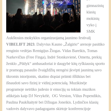
gimnazinių
klasių
mokinių
vyko į
SMK
Aukštosios mokyklos organizuojamą jaunimo festivalį
VIBELIFT 2023
. Dalyvius Kauno „Žalgirio“ arenoje pasitiko
renginio vedėjas Remigijus Žiogas. Vidas Bareikis, Tomas
Narkevičius (Free Finga), Indrė Stonkuvienė, Omerta, prekių
ženklo „Pildyk“ ambasadoriai ir daugybė kitų ryškiausių sporto
ir pramogų pasaulio žvaigždžių stengėsi įkvėpti jaunimą savo
tikromis istorijomis, skatino drąsiai priimti iššūkius bei
išnaudoti savo fizinį ir vidinį potencialą. Muzikinėje
programoje netrūko judesio ir emocijų su tokiais muzikos
atlikėjais kaip DJ Nevykėlė, OG Version, Vilius Popendikis,
Paulina Paukštaitytė bei Džiugas Joneikis. Lydinčios klasių
vadovės dalyvavo padagogams skirtoje konferencijoje