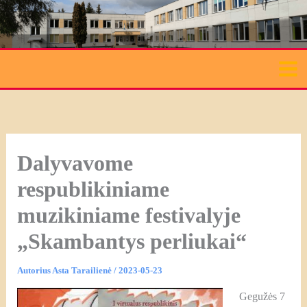
Pereiti
prie
turinio
Dalyvavome
respublikiniame
muzikiniame festivalyje
„Skambantys perliukai“
Autorius
Asta Tarailienė
/
2023-05-23
Gegužės 7