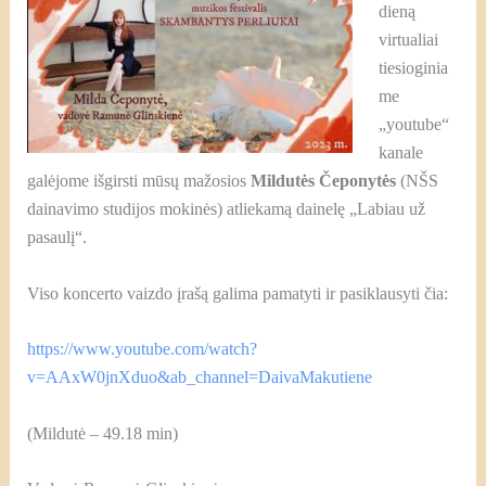
dieną
virtualiai
tiesioginia
me
„youtube“
kanale
galėjome išgirsti mūsų mažosios
Mildutės Čeponytės
(NŠS
dainavimo studijos mokinės) atliekamą dainelę „Labiau už
pasaulį“.
Viso koncerto vaizdo įrašą galima pamatyti ir pasiklausyti čia:
https://www.youtube.com/watch?
v=AAxW0jnXduo&ab_channel=DaivaMakutiene
(Mildutė – 49.18 min)