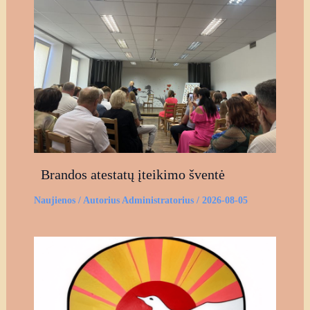
Brandos atestatų įteikimo šventė
Naujienos
/ Autorius
Administratorius
/
2026-08-05