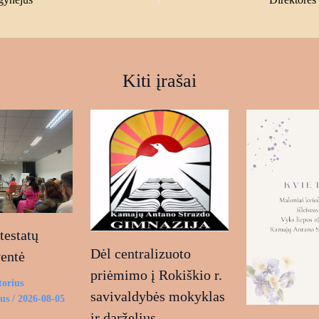
Kiti įrašai
estatų
Dėl centralizuoto
ventė
priėmimo į Rokiškio r.
torius
savivaldybės mokyklas
ius
/
2026-08-05
ir darželius