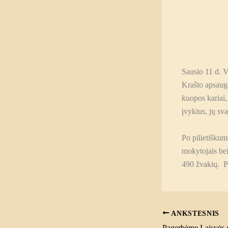
Sausio 11 d. V
Krašto apsaug
kuopos kariai,
įvykius, jų sva
Po pilietišku
mokytojais be
490 žvakių. Pa
ANKSTESNIS
Pagerbėme Laisvės 