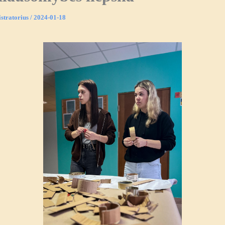
stratorius
/
2024-01-18