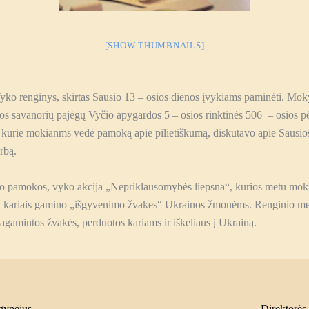
[SHOW THUMBNAILS]
yko renginys, skirtas Sausio 13 – osios dienos įvykiams paminėti.
Moky
os savanorių pajėgų Vyčio apygardos 5 – osios rinktinės 506 – osios p
 kurie mokianms vedė pamoką apie pilietiškumą, diskutavo apie Sausio
rbą.
mo pamokos, vyko akcija „Nepriklausomybės liepsna“, kurios metu moki
i kariais gamino „išgyvenimo žvakes“ Ukrainos žmonėms. Renginio me
gamintos žvakės, perduotos kariams ir iškeliaus į Ukrainą.
gynėjus
Direktorės