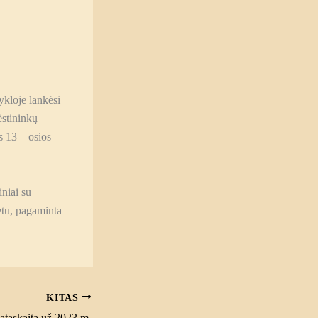
kloje lankėsi
ėstininkų
s 13 – osios
niai su
tu, pagaminta
KITAS
 ataskaita už 2023 m.