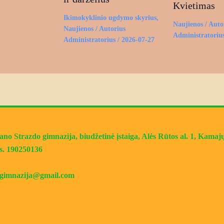
Kvietimas
Ikimokyklinio ugdymo skyrius
,
Naujienos
/ Auto
Naujienos
/ Autorius
Administratoriu
Administratorius
/
2026-07-27
o Strazdo gimnazija, biudžetinė įstaiga, Alės Rūtos al. 1, Kamajų 
s. 190250136
jugimnazija@gmail.com