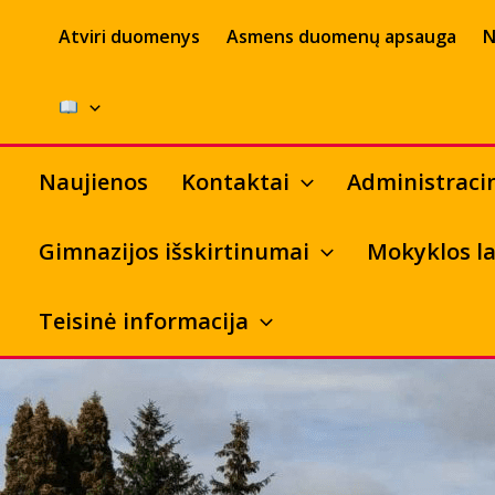
Pereiti
Atviri duomenys
Asmens duomenų apsauga
N
prie
turinio
Naujienos
Kontaktai
Administraci
Gimnazijos išskirtinumai
Mokyklos la
Teisinė informacija