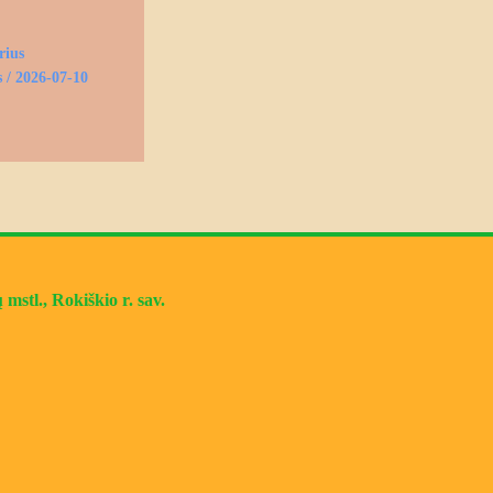
rius
s
/
2026-07-10
mstl., Rokiškio r. sav.