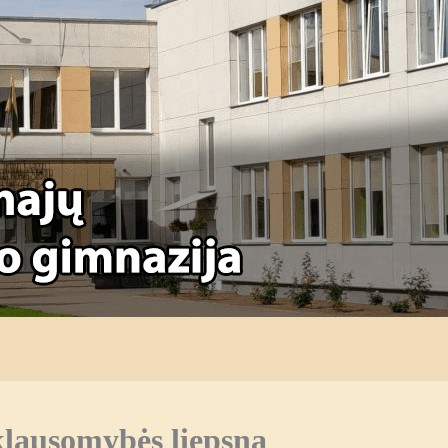
lausomybės liepsna