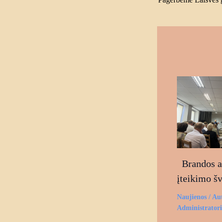
Brandos at
įteikimo š
Naujienos
/ Au
Administrator