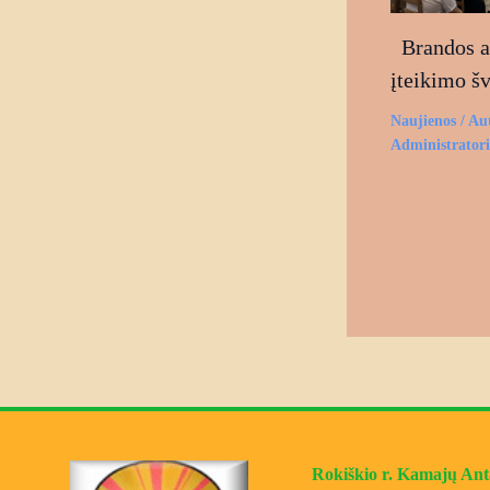
Brandos at
įteikimo š
Naujienos
/ Au
Administrator
Rokiškio r. Kamajų Antan