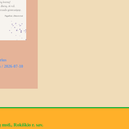
rius
s
/
2026-07-10
mstl., Rokiškio r. sav.