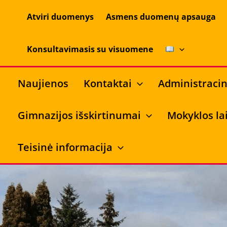
Pereiti
Atviri duomenys
Asmens duomenų apsauga
prie
turinio
Konsultavimasis su visuomene
Naujienos
Kontaktai
Administracin
Gimnazijos išskirtinumai
Mokyklos lai
Teisinė informacija