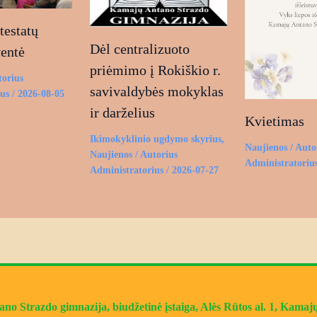
estatų
Dėl centralizuoto
ventė
priėmimo į Rokiškio r.
torius
savivaldybės mokyklas
ius
/
2026-08-05
ir darželius
Kvietimas
Ikimokyklinio ugdymo skyrius
,
Naujienos
/ Auto
Naujienos
/ Autorius
Administratoriu
Administratorius
/
2026-07-27
o Strazdo gimnazija, biudžetinė įstaiga, Alės Rūtos al. 1, Kamajų 