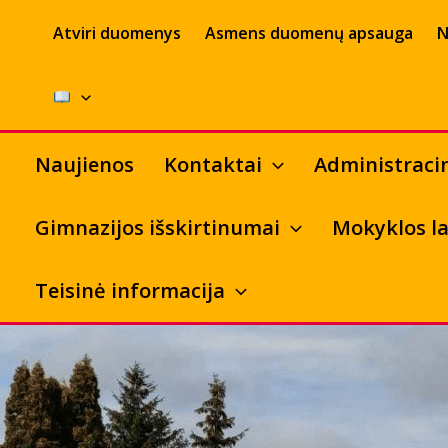
Pereiti
Atviri duomenys
Asmens duomenų apsauga
N
prie
turinio
Naujienos
Kontaktai
Administraci
Gimnazijos išskirtinumai
Mokyklos la
Teisinė informacija