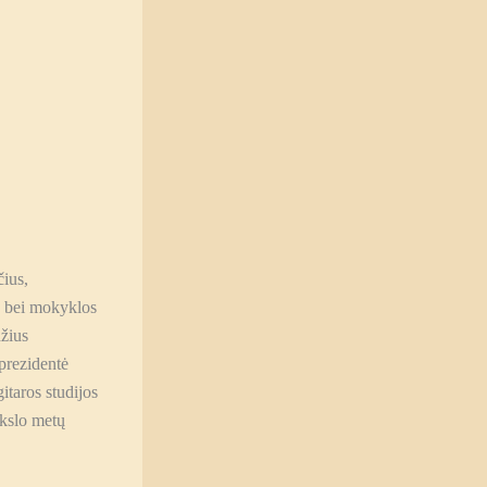
čius,
s bei mokyklos
žius
prezidentė
itaros studijos
okslo metų