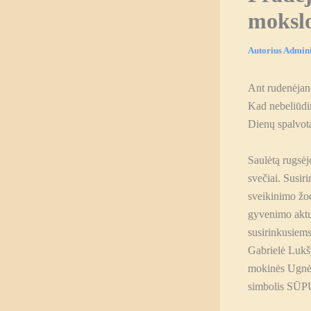
mokslo
Autorius
Admini
Ant rudenėjanč
Kad nebeliūdin
Dienų spalvot
Saulėtą rugsėj
svečiai. Susir
sveikinimo žod
gyvenimo aktu
susirinkusiem
Gabrielė Lukšy
mokinės Ugnės
simbolis SŪ