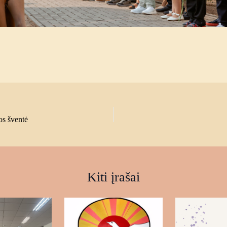
os šventė
Kiti įrašai