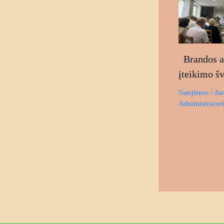
Brandos at
įteikimo š
Naujienos
/ Au
Administrator