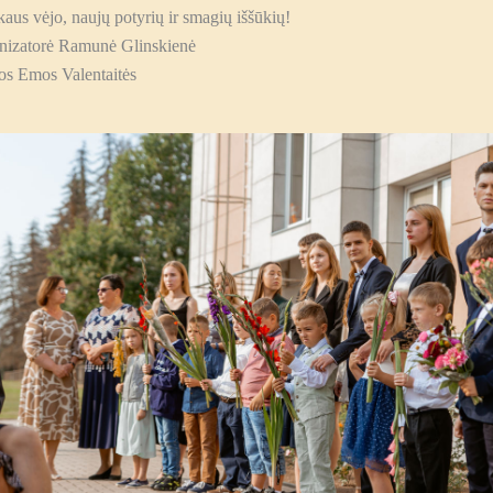
aus vėjo, naujų potyrių ir smagių iššūkių!
nizatorė Ramunė Glinskienė
os Emos Valentaitės