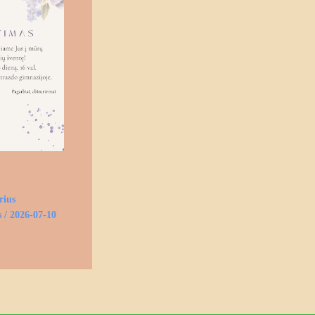
rius
s
/
2026-07-10