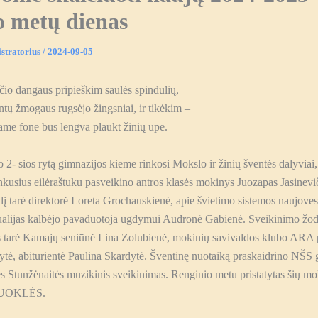
 metų dienas
stratorius
/
2024-09-05
io dangaus pripieškim saulės spindulių,
tų žmogaus rugsėjo žingsniai, ir tikėkim –
ame fone bus lengva plaukt žinių upe.
o 2- sios rytą gimnazijos kieme rinkosi Mokslo ir žinių šventės dalyviai,
inkusius eilėraštuku pasveikino antros klasės mokinys Juozapas Jasinevi
į tarė direktorė Loreta Grochauskienė, apie švietimo sistemos naujove
alijas kalbėjo pavaduotoja ugdymui Audronė Gabienė. Sveikinimo žod
s tarė Kamajų seniūnė Lina Zolubienė, mokinių savivaldos klubo ARA 
tė, abiturientė Paulina Skardytė. Šventinę nuotaiką praskaidrino NŠS g
 Stunžėnaitės muzikinis sveikinimas. Renginio metu pristatytas šių m
PUOKLĖS.