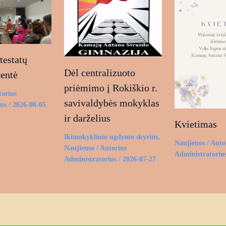
estatų
Dėl centralizuoto
ventė
priėmimo į Rokiškio r.
torius
savivaldybės mokyklas
ius
/
2026-08-05
ir darželius
Kvietimas
Ikimokyklinio ugdymo skyrius
,
Naujienos
/ Auto
Naujienos
/ Autorius
Administratoriu
Administratorius
/
2026-07-27