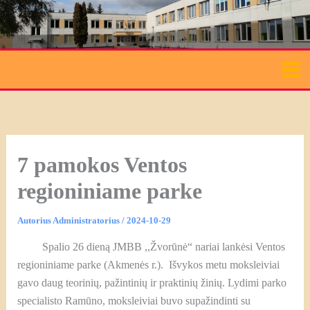
Pereiti
prie
turinio
7 pamokos Ventos
regioniniame parke
Autorius
Administratorius
/
2024-10-29
Spalio 26 dieną JMBB ,,Žvorūnė“ nariai lankėsi Ventos
regioniniame parke (Akmenės r.). Išvykos metu moksleiviai
gavo daug teorinių, pažintinių ir praktinių žinių. Lydimi parko
specialisto Ramūno, moksleiviai buvo supažindinti su