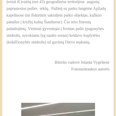
įveisti iš įvairių (net 43) geografinėse teritorijose augusių
paprastosios pušies sėklų. Pažintį su parku baigėme Apžadų
kapeliuose (tai išskirtinis sakralinis parko objektas, kažkuo
panašus į kryžių kalną Šiauliuose). Čia nėra žmonių
palaidojimų. Vietiniai gyventojai į šventas pušis (pagonybės
simbolis, suvokiams lyg saulės sostas) keldavo koplytėles
(krikščionybės simbolis) už gavimą Dievo malonių.
Būrelio vadovė Jolanta Vygėlienė
Fotonuotraukos autorės