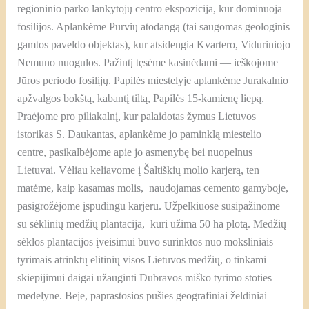
regioninio parko lankytojų centro ekspozicija, kur dominuoja
fosilijos. Aplankėme Purvių atodangą (tai saugomas geologinis
gamtos paveldo objektas), kur atsidengia Kvartero, Viduriniojo
Nemuno nuogulos. Pažintį tęsėme kasinėdami — ieškojome
Jūros periodo fosilijų. Papilės miestelyje aplankėme Jurakalnio
apžvalgos bokštą, kabantį tiltą, Papilės 15-kamienę liepą.
Praėjome pro piliakalnį, kur palaidotas žymus Lietuvos
istorikas S. Daukantas, aplankėme jo paminklą miestelio
centre, pasikalbėjome apie jo asmenybę bei nuopelnus
Lietuvai. Vėliau keliavome į Šaltiškių molio karjerą, ten
matėme, kaip kasamas molis, naudojamas cemento gamyboje,
pasigrožėjome įspūdingu karjeru. Užpelkiuose susipažinome
su sėklinių medžių plantacija, kuri užima 50 ha plotą. Medžių
sėklos plantacijos įveisimui buvo surinktos nuo moksliniais
tyrimais atrinktų elitinių visos Lietuvos medžių, o tinkami
skiepijimui daigai užauginti Dubravos miško tyrimo stoties
medelyne. Beje, paprastosios pušies geografiniai želdiniai