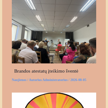
Brandos atestatų įteikimo šventė
Naujienos
/ Autorius
Administratorius
/
2026-08-05