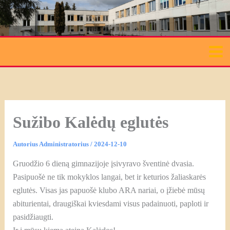
Pereiti
prie
turinio
Sužibo Kalėdų eglutės
Autorius
Administratorius
/
2024-12-10
Gruodžio 6 dieną gimnazijoje įsivyravo šventinė dvasia.
Pasipuošė ne tik mokyklos langai, bet ir keturios žaliaskarės
eglutės. Visas jas papuošė klubo ARA nariai, o įžiebė mūsų
abiturientai, draugiškai kviesdami visus padainuoti, paploti ir
pasidžiaugti.