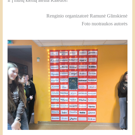
Ir į mūsų kiemą ateina Kalėdos!
Renginio organizatorė Ramunė Glinskienė
Foto nuotraukos autorės