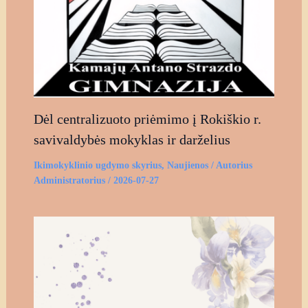
Dėl centralizuoto priėmimo į Rokiškio r.
savivaldybės mokyklas ir darželius
Ikimokyklinio ugdymo skyrius
,
Naujienos
/ Autorius
Administratorius
/
2026-07-27