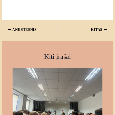
ANKSTESNIS
KITAS
Kiti įrašai