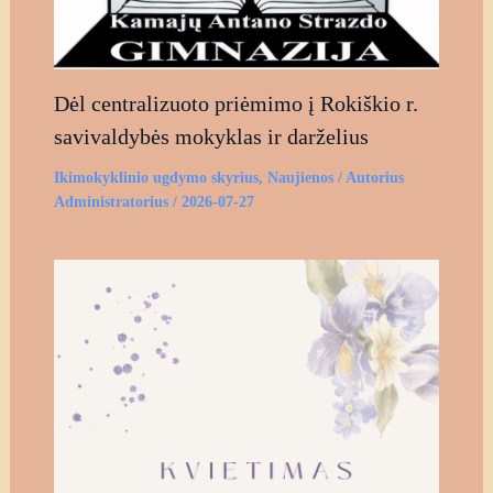
Dėl centralizuoto priėmimo į Rokiškio r.
savivaldybės mokyklas ir darželius
Ikimokyklinio ugdymo skyrius
,
Naujienos
/ Autorius
Administratorius
/
2026-07-27