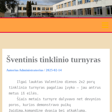
Pereiti
prie
turinio
Šventinis tinklinio turnyras
Autorius
Administratorius
/
2025-02-14
    Ilgai lauktas Valentino dienos 2x2 porų 
tinklinio turnyras pagaliau įvyko – jau antrus 
metus iš eilės.
    Šiais metais turnyre dalyvavo net devynios 
poros, kurios demonstravo puikų 
žaidimą,komandinę dvasią bei atkaklumą. 