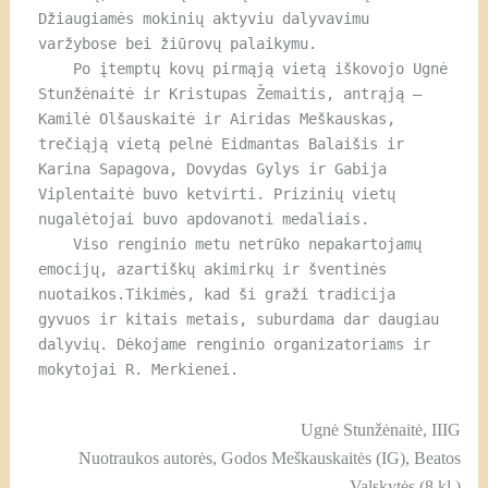
Džiaugiamės mokinių aktyviu dalyvavimu 
varžybose bei žiūrovų palaikymu.
    Po įtemptų kovų pirmąją vietą iškovojo Ugnė 
Stunžėnaitė ir Kristupas Žemaitis, antrąją – 
Kamilė Olšauskaitė ir Airidas Meškauskas, 
trečiąją vietą pelnė Eidmantas Balaišis ir 
Karina Sapagova, Dovydas Gylys ir Gabija 
Viplentaitė buvo ketvirti. Prizinių vietų 
nugalėtojai buvo apdovanoti medaliais.
    Viso renginio metu netrūko nepakartojamų 
emocijų, azartiškų akimirkų ir šventinės 
nuotaikos.Tikimės, kad ši graži tradicija 
gyvuos ir kitais metais, suburdama dar daugiau 
dalyvių. Dėkojame renginio organizatoriams ir 
mokytojai R. Merkienei.
Ugnė Stunžėnaitė, IIIG
Nuotraukos autorės, Godos Meškauskaitės (IG), Beatos
Valskytės (8 kl.)