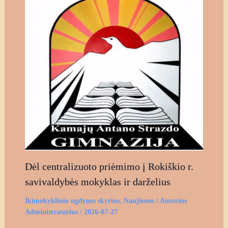
Dėl centralizuoto priėmimo į Rokiškio r.
savivaldybės mokyklas ir darželius
Ikimokyklinio ugdymo skyrius
,
Naujienos
/ Autorius
Administratorius
/
2026-07-27