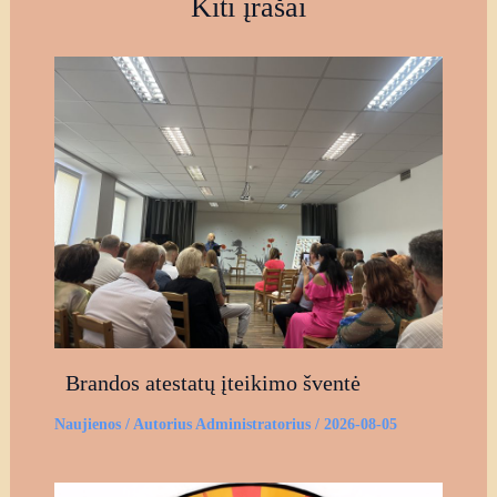
Kiti įrašai
Brandos atestatų įteikimo šventė
Naujienos
/ Autorius
Administratorius
/
2026-08-05