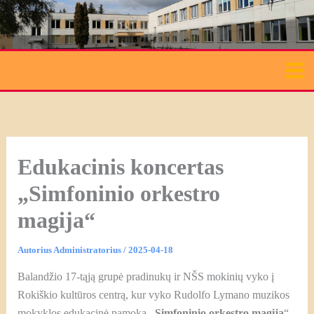
Pereiti
prie
turinio
Edukacinis koncertas
„Simfoninio orkestro
magija“
Autorius
Administratorius
/
2025-04-18
Balandžio 17-tąją grupė pradinukų ir NŠS mokinių vyko į
Rokiškio kultūros centrą, kur vyko Rudolfo Lymano muzikos
mokyklos edukacinė pamoka
„Simfoninio orkestro magija
“.