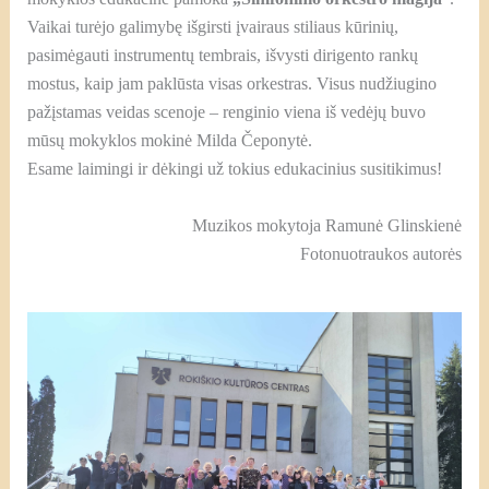
Vaikai turėjo galimybę išgirsti įvairaus stiliaus kūrinių,
pasimėgauti instrumentų tembrais, išvysti dirigento rankų
mostus, kaip jam paklūsta visas orkestras. Visus nudžiugino
pažįstamas veidas scenoje – renginio viena iš vedėjų buvo
mūsų mokyklos mokinė Milda Čeponytė.
Esame laimingi ir dėkingi už tokius edukacinius susitikimus!
Muzikos mokytoja Ramunė Glinskienė
Fotonuotraukos autorės