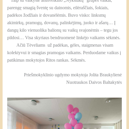
Taip su vaikyste atsisveikino „Nykštukų“ grupės vaikai,
parengę smagią šventę su dainomis, eilėraščiais, šokiais,
padėkos žodžiais ir dovanėlėmis. Buvo visko: linksmų
akimirkų, pramogų, dovanų, palinkėjimų, juoko ir ašarų… Į
dangų kilo vienuolika balionų su vaikų svajonėmis – tegu jos
pildosi… Visa skyriaus bendruomenė linkėjo vaikams sėkmės.
Ačiū Tėveliams už padėkas, gėles, staigmenas visam
kolektyvui ir smagias pramogas vaikams. Perduodame vaikus į
patikimas mokytojos Ritos rankas. Sėkmės.
Priešmokyklinio ugdymo mokytoja Jolita Braukylienė
Nuotraukos Daivos Baltakytės