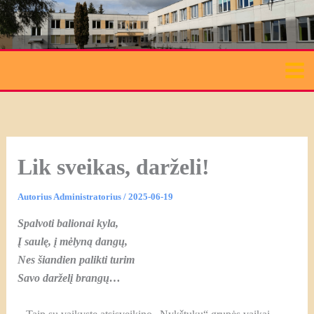
Pereiti
prie
turinio
Lik sveikas, darželiǃ
Autorius
Administratorius
/
2025-06-19
Spalvoti balionai kyla,
Į saulę, į mėlyną dangų,
Nes šiandien palikti turim
Savo darželį brangų…