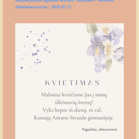
Ikimokyklinio ugdymo skyrius
,
Naujienos
/ Autorius
Administratorius
/
2026-07-27