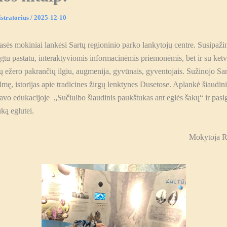
stratorius
/
2025-12-10
s mokiniai lankėsi Sartų regioninio parko lankytojų centre. Susipažin
gtu pastatu, interaktyviomis informacinėmis priemonėmis, bet ir su ketv
ų ežero pakrančių ilgiu, augmenija, gyvūnais, gyventojais. Sužinojo Sa
mę, istorijas apie tradicines žirgų lenktynes Dusetose. Aplankė šiaudin
avo edukacijoje „Sučiulbo šiaudinis paukštukas ant eglės šakų“ ir pas
uką eglutei.
Mokytoja R