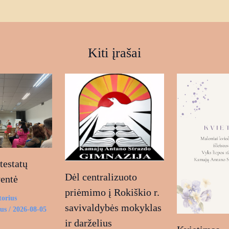
Kiti įrašai
estatų
Dėl centralizuoto
ventė
priėmimo į Rokiškio r.
torius
savivaldybės mokyklas
ius
/
2026-08-05
ir darželius