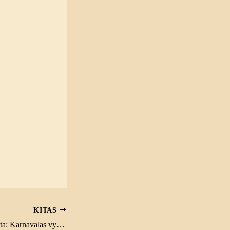
KITAS
Keičiama renginio data: Karnavalas vyks 23 dieną 10 val.