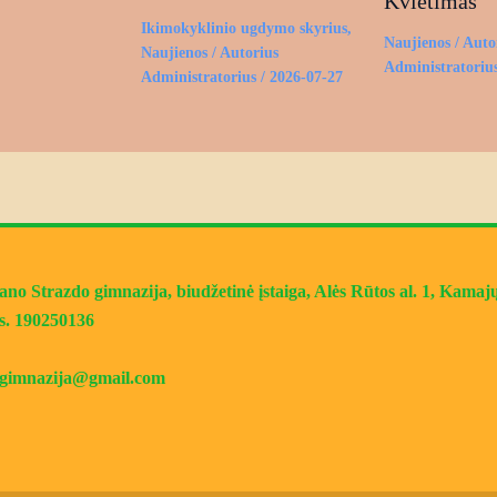
Kvietimas
Ikimokyklinio ugdymo skyrius
,
Naujienos
/ Auto
Naujienos
/ Autorius
Administratoriu
Administratorius
/
2026-07-27
o Strazdo gimnazija, biudžetinė įstaiga, Alės Rūtos al. 1, Kamajų 
s. 190250136
jugimnazija@gmail.com