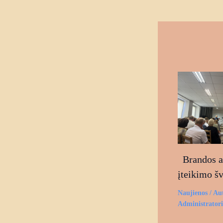
Brandos at
įteikimo š
Naujienos
/ Au
Administrator