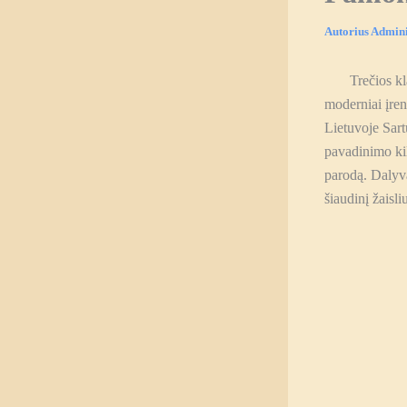
Autorius
Admini
Trečios klasė
moderniai įren
Lietuvoje Sart
pavadinimo kil
parodą. Dalyv
šiaudinį žaisli