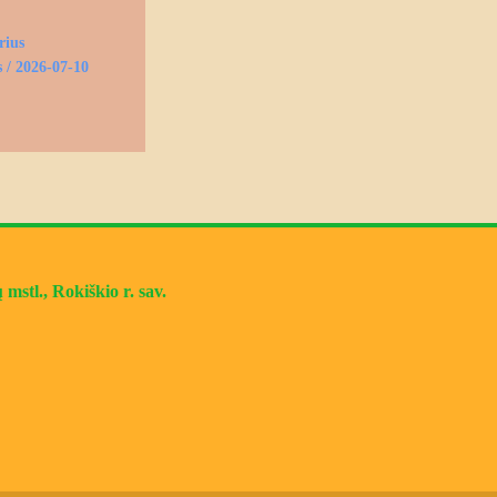
rius
s
/
2026-07-10
mstl., Rokiškio r. sav.