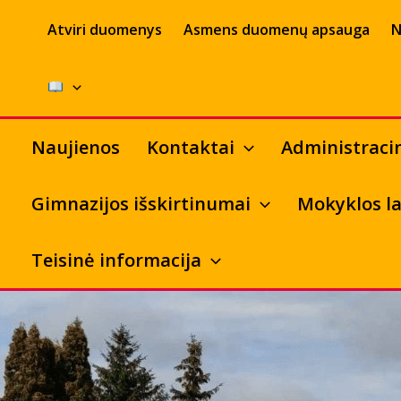
Pereiti
Atviri duomenys
Asmens duomenų apsauga
N
prie
turinio
Naujienos
Kontaktai
Administraci
Gimnazijos išskirtinumai
Mokyklos la
Teisinė informacija