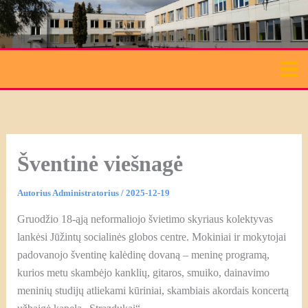
Pereiti
prie
turinio
Šventinė viešnagė
Autorius
Administratorius
/
2025-12-19
Gruodžio 18-ąją neformaliojo švietimo skyriaus kolektyvas
lankėsi Jūžintų socialinės globos centre. Mokiniai ir mokytojai
padovanojo šventinę kalėdinę dovaną – meninę programą,
kurios metu skambėjo kanklių, gitaros, smuiko, dainavimo
meninių studijų atliekami kūriniai, skambiais akordais koncertą