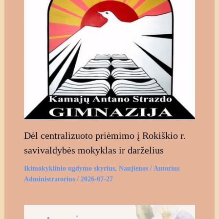
Dėl centralizuoto priėmimo į Rokiškio r.
savivaldybės mokyklas ir darželius
Ikimokyklinio ugdymo skyrius
,
Naujienos
/ Autorius
Administratorius
/
2026-07-27