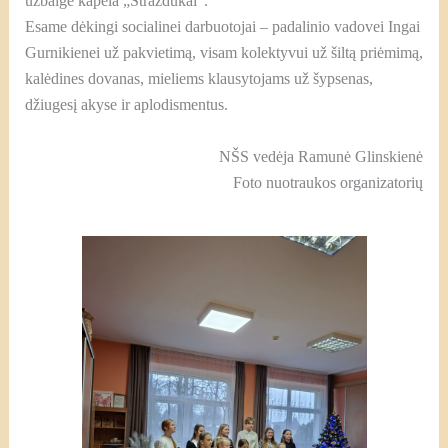
užbaigė kapela „Strazdukai“.
Esame dėkingi socialinei darbuotojai – padalinio vadovei Ingai
Gurnikienei už pakvietimą, visam kolektyvui už šiltą priėmimą,
kalėdines dovanas, mieliems klausytojams už šypsenas,
džiugesį akyse ir aplodismentus.
NŠS vedėja Ramunė Glinskienė
Foto nuotraukos organizatorių