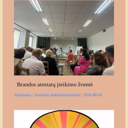
Brandos atestatų įteikimo šventė
Naujienos
/ Autorius
Administratorius
/
2026-08-05