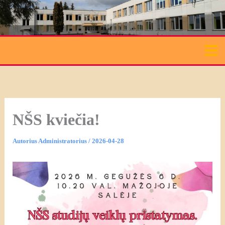
Pereiti
prie
turinio
NŠS kviečia!
Autorius
Administratorius
/
2026-04-28