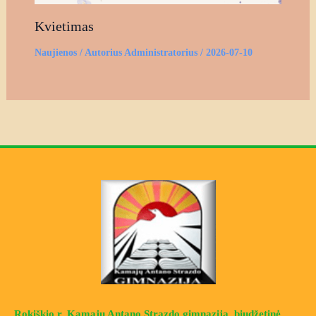
Kvietimas
Naujienos
/ Autorius
Administratorius
/
2026-07-10
Rokiškio r. Kamajų Antano Strazdo gimnazija, biudžetinė