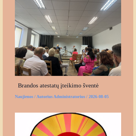
Brandos atestatų įteikimo šventė
Naujienos
/ Autorius
Administratorius
/
2026-08-05