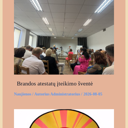
Brandos atestatų įteikimo šventė
Naujienos
/ Autorius
Administratorius
/
2026-08-05