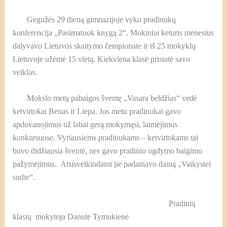
Gegužės 29 dieną gimnazijoje vyko pradinukų
konferencija „Pasimatuok knygą 2“. Mokiniai keturis mėnesius
dalyvavo Lietuvos skaitymo čempionate ir iš 25 mokyklų
Lietuvoje užėmė 15 vietą. Kiekviena klasė pristatė savo
veiklas.
Mokslo metų pabaigos šventę „Vasara beldžias“ vedė
ketvirtokai Benas ir Liepa. Jos metu pradinukai gavo
apdovanojimus už labai gerą mokymąsi, laimėjimus
konkursuose. Vyriausiems pradinukams – ketvirtokams tai
buvo didžiausia šventė, nes gavo pradinio ugdymo baigimo
pažymėjimus. Atsisveikindami jie padainavo dainą „Vaikystei
sudie“.
Pradinių
klasių mokytoja Danutė Tymukienė