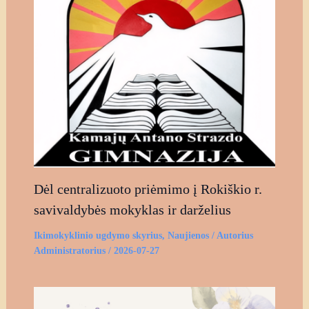
Dėl centralizuoto priėmimo į Rokiškio r.
savivaldybės mokyklas ir darželius
Ikimokyklinio ugdymo skyrius
,
Naujienos
/ Autorius
Administratorius
/
2026-07-27