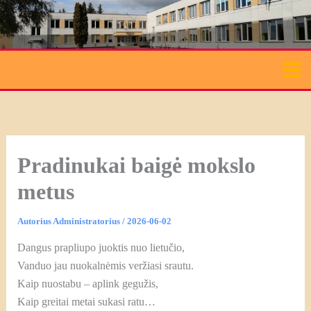
Pereiti
prie
turinio
Pradinukai baigė mokslo
metus
Autorius
Administratorius
/
2026-06-02
Dangus prapliupo juoktis nuo lietučio,
Vanduo jau nuokalnėmis veržiasi srautu.
Kaip nuostabu – aplink gegužis,
Kaip greitai metai sukasi ratu…