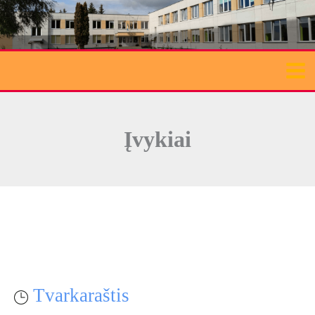
Pereiti
prie
turinio
Įvykiai
Tvarkaraštis