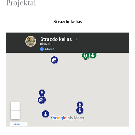
Projektai
k
o
t
i
Strazdo kelias
: