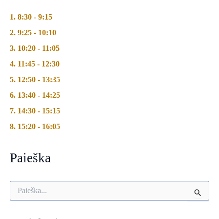
1. 8:30 - 9:15
2. 9:25 - 10:10
3. 10:20 - 11:05
4. 11:45 - 12:30
5. 12:50 - 13:35
6. 13:40 - 14:25
7. 14:30 - 15:15
8. 15:20 - 16:05
Paieška
I
e
š