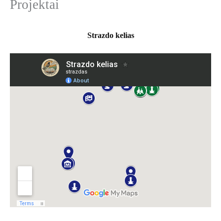
Projektai
k
o
t
i
Strazdo kelias
: