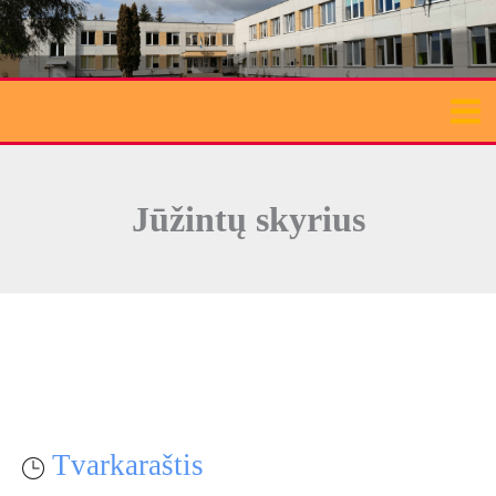
Pereiti
prie
turinio
Jūžintų skyrius
Tvarkaraštis