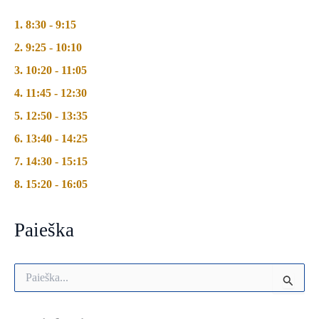
1. 8:30 - 9:15
2. 9:25 - 10:10
3. 10:20 - 11:05
4. 11:45 - 12:30
5. 12:50 - 13:35
6. 13:40 - 14:25
7. 14:30 - 15:15
8. 15:20 - 16:05
Paieška
I
e
š