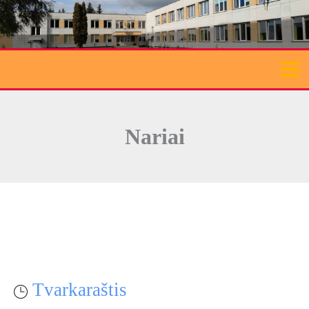
Pereiti
prie
turinio
Nariai
Tvarkaraštis