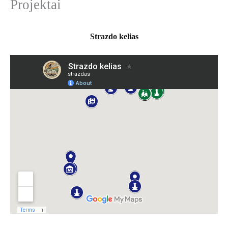
Projektai
k
o
t
i
Strazdo kelias
: