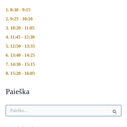
1. 8:30 - 9:15
2. 9:25 - 10:10
3. 10:20 - 11:05
4. 11:45 - 12:30
5. 12:50 - 13:35
6. 13:40 - 14:25
7. 14:30 - 15:15
8. 15:20 - 16:05
Paieška
I
e
š