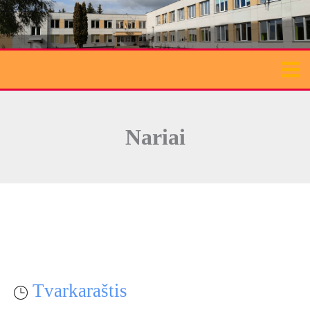
Pereiti
prie
turinio
Nariai
Tvarkaraštis