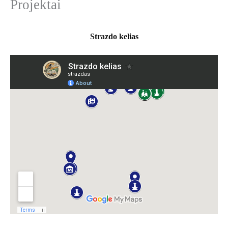
Projektai
k
o
t
i
Strazdo kelias
: