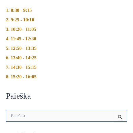
1. 8:30 - 9:15
2. 9:25 - 10:10
3. 10:20 - 11:05
4. 11:45 - 12:30
5. 12:50 - 13:35
6. 13:40 - 14:25
7. 14:30 - 15:15
8. 15:20 - 16:05
Paieška
I
e
š