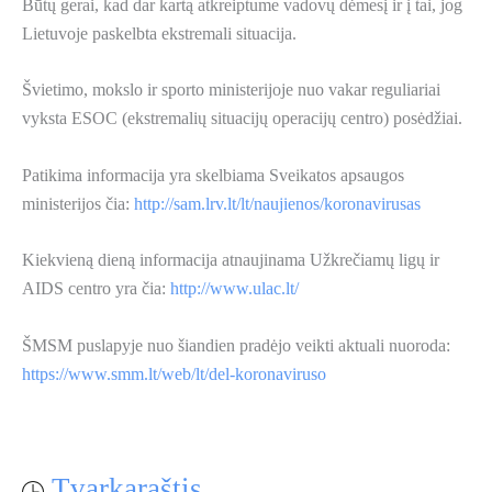
Būtų gerai, kad dar kartą atkreiptume vadovų dėmesį ir į tai, jog
Lietuvoje paskelbta ekstremali situacija.
Švietimo, mokslo ir sporto ministerijoje nuo vakar reguliariai
vyksta ESOC (ekstremalių situacijų operacijų centro) posėdžiai.
Patikima informacija yra skelbiama Sveikatos apsaugos
ministerijos čia:
http://sam.lrv.lt/lt/naujienos/koronavirusas
Kiekvieną dieną informacija atnaujinama Užkrečiamų ligų ir
AIDS centro yra čia:
http://www.ulac.lt/
ŠMSM puslapyje nuo šiandien pradėjo veikti aktuali nuoroda:
https://www.smm.lt/web/lt/del-koronaviruso
Tvarkaraštis