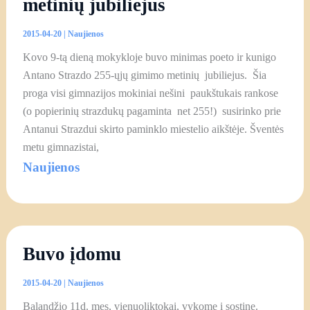
metinių jubiliejus
2015-04-20
|
Naujienos
Kovo 9-tą dieną mokykloje buvo minimas poeto ir kunigo
Antano Strazdo 255-ųjų gimimo metinių jubiliejus. Šia
proga visi gimnazijos mokiniai nešini paukštukais rankose
(o popierinių strazdukų pagaminta net 255!) susirinko prie
Antanui Strazdui skirto paminklo miestelio aikštėje. Šventės
metu gimnazistai,
Naujienos
Buvo įdomu
2015-04-20
|
Naujienos
Balandžio 11d. mes, vienuoliktokai, vykome į sostinę.