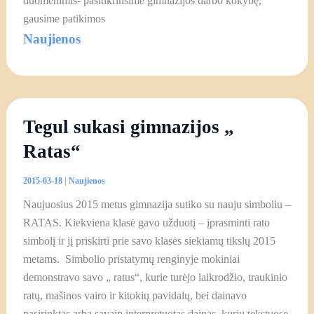
duomenimis- pasitikrinsime gimnazijos darbo kokybę,
gausime patikimos
Naujienos
Tegul sukasi gimnazijos „
Ratas“
2015-03-18
|
Naujienos
Naujuosius 2015 metus gimnazija sutiko su nauju simboliu –
RATAS. Kiekviena klasė gavo užduotį – įprasminti rato
simbolį ir jį priskirti prie savo klasės siekiamų tikslų 2015
metams. Simbolio pristatymų renginyje mokiniai
demonstravo savo „ ratus“, kurie turėjo laikrodžio, traukinio
ratų, mašinos vairo ir kitokių pavidalų, bei dainavo
pasirinktas arba savaip interpretuotas dainas, kurių tekstuose