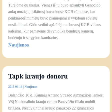
Turėjome du tikslus. Vienas iš jų buvo aplankyti Genocido
aukų muziejų, įsikūrusį buvusiuose KGB rūmuose, kur
penkiasdešimt metų buvo planuojami ir vykdomi sovietų
nusikaltimai. Gido vedini apžiūrėjome buvusį KGB vidaus
kalėjimą, kur pamatėme devyniolika bendrųjų kamerų,
budėtojo ir sargybos kambarius,
Naujienos
Tapk kraujo donoru
2015-04-14
|
Naujienos
Balandžio 16 d. Kamajų Antano Strazdo gimnazijoje lankėsi
Všį Nacionalinio kraujo centro Panevėžio filialo mobili
brigada. Neatlygintinai kraujo paaukojo 22 gimnazijos