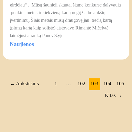
girdėjau“ . Mūsų šaunieji skautai šiame konkurse dalyvauja
penktus metus ir kiekvieną kartą negrįžta be aukštų
įvertinimų. Šiais metais mūsų draugovę jau trečią kartą
(pirmą kartą kaip solistė) atstovavo Rimantė Mičelytė,
laimėjusi atranką Panevėžyje.
Naujienos
←
Ankstesnis
1
…
102
103
104
105
Kitas
→