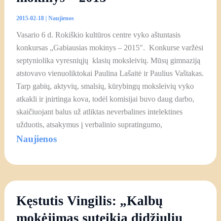
2015-02-18
|
Naujienos
Vasario 6 d. Rokiškio kultūros centre vyko aštuntasis
konkursas „Gabiausias mokinys – 2015″. Konkurse varžėsi
septyniolika vyresniųjų klasių moksleivių. Mūsų gimnaziją
atstovavo vienuoliktokai Paulina Lašaitė ir Paulius Vaštakas.
Tarp gabių, aktyvių, smalsių, kūrybingų moksleivių vyko
atkakli ir įnirtinga kova, todėl komisijai buvo daug darbo,
skaičiuojant balus už atliktas neverbalines intelektines
užduotis, atsakymus į verbalinio supratingumo,
Naujienos
Kęstutis Vingilis: „Kalbų
mokėjimas suteikia didžiulių