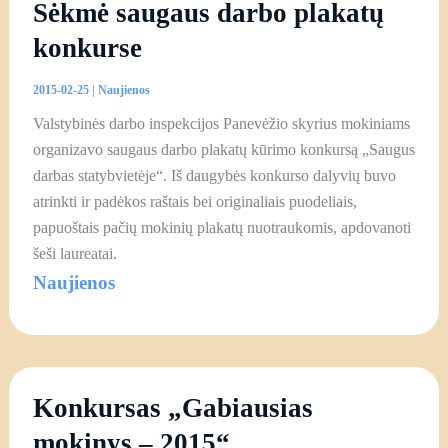
Sėkmė saugaus darbo plakatų
konkurse
2015-02-25
|
Naujienos
Valstybinės darbo inspekcijos Panevėžio skyrius mokiniams
organizavo saugaus darbo plakatų kūrimo konkursą „Saugus
darbas statybvietėje“. Iš daugybės konkurso dalyvių buvo
atrinkti ir padėkos raštais bei originaliais puodeliais,
papuoštais pačių mokinių plakatų nuotraukomis, apdovanoti
šeši laureatai.
Naujienos
Konkursas „Gabiausias
mokinys – 2015“