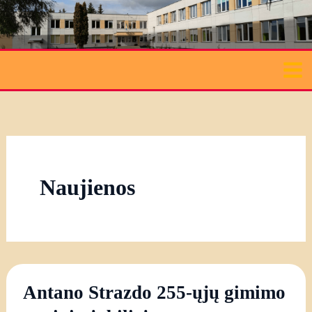
Pereiti
prie
turinio
Naujienos
Antano Strazdo 255-ųjų gimimo